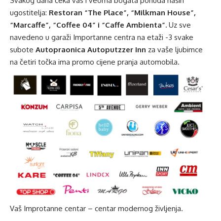
Svakog dana čeka vas i veoma bogata ponuda naših
ugostitelja:
Restoran “The Place”, “Milkman House”,
“Marcaffe”, “Coffee 04” i “Caffe Ambienta”.
Uz sve
navedeno u garaži Importanne centra na etaži -3 svake
subote
Autopraonica Autoputzzer Inn
za vaše ljubimce
na četiri točka ima promo cijene pranja automobila.
Vaš Improtanne centar – centar modernog življenja.