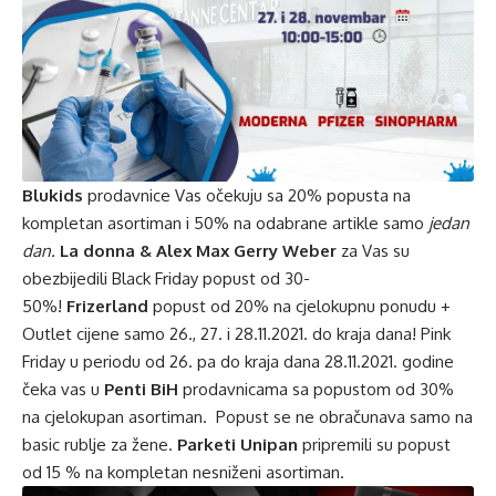
Blukids
prodavnice Vas očekuju sa 20% popusta na
kompletan asortiman i 50% na odabrane artikle samo
jedan
dan.
La donna & Alex Max Gerry Weber
za Vas su
obezbijedili Black Friday popust od 30-
50%!
Frizerland
popust od 20% na cjelokupnu ponudu +
Outlet cijene samo 26., 27. i 28.11.2021. do kraja dana! Pink
Friday u periodu od 26. pa do kraja dana 28.11.2021. godine
čeka vas u
Penti BiH
prodavnicama sa popustom od 30%
na cjelokupan asortiman. Popust se ne obračunava samo na
basic rublje za žene.
Parketi Unipan
pripremili su popust
od 15 % na kompletan nesniženi asortiman.