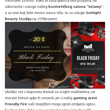
tretmane za kosu. Kako bi vaša ljepota bila potpuna, ne
zaboravite i usluge našeg
kozmetičkog salona “Selawy”
,
a za one koji žele mrvicu sunca više, tu su usluge
Sunlight
Beauty Studija
na +1/Mezanin!
Ukoliko ste u kupovinu krenuli sa svojim mališanima, ne
morate brinuti gdje ih ostaviti, jer u našoj
gaming areni
Friendly Fire
vaši tinejdžeri mogu igrati omiljenu igricu.