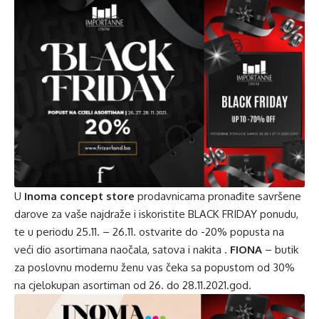
U
Inoma concept store
prodavnicama pronađite savršene
darove za vaše najdraže i iskoristite BLACK FRIDAY ponudu,
te u periodu 25.11. – 26.11. ostvarite do -20% popusta na
veći dio asortimana naočala, satova i nakita .
FIONA
– butik
za poslovnu modernu ženu vas čeka sa popustom od 30%
na cjelokupan asortiman od 26. do 28.11.2021.god.