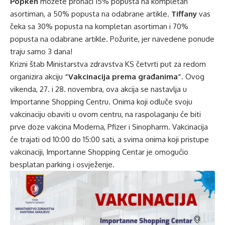
Popken
možete pronaći 15% popusta na kompletan
asortiman, a 50% popusta na odabrane artikle.
Tiffany
vas
čeka sa 30% popusta na kompletan asortiman i 70%
popusta na odabrane artikle. Požurite, jer navedene ponude
traju samo 3 dana!
Krizni štab Ministarstva zdravstva KS četvrti put za redom
organizira akciju
“Vakcinacija prema građanima”
. Ovog
vikenda, 27. i 28. novembra, ova akcija se nastavlja u
Importanne Shopping Centru. Onima koji odluče svoju
vakcinaciju obaviti u ovom centru, na raspolaganju će biti
prve doze vakcina Moderna, Pfizer i Sinopharm. Vakcinacija
će trajati od 10:00 do 15:00 sati, a svima onima koji pristupe
vakcinaciji, Importanne Shopping Centar je omogućio
besplatan parking i osvježenje.