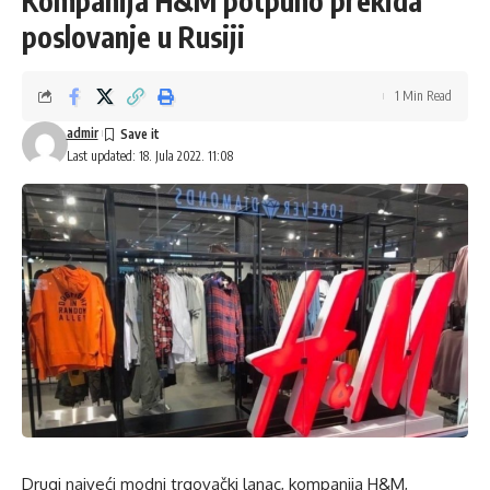
Kompanija H&M potpuno prekida
poslovanje u Rusiji
1 Min Read
admir
Last updated: 18. Jula 2022. 11:08
Drugi najveći modni trgovački lanac, kompanija H&M,