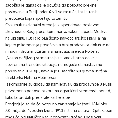
saopštia je danas da je odlučila da potpuno prekine
poslovanje u Rusiji, pridruživši se rastućoj listi stranih
preduzeća koja napuštaju tu zemlju.
Ovaj multinacionalni brend je suspendovao poslovne
aktivnosti u Rusiji početkom marta, nakon napada Moskve
na Ukrajinu. Rusija je bila šesto najveće tržište H&M-a, na
kojem je kompanija povećavala broj prodavnica dok ih je na
mnogim drugim tržištima smanjivala, prenosi Rojters.
„Nakon pažljivog razmatranja, ustanovili smo da je, s
obzirom na trenutnu situaciju, nemoguće da nastavimo
poslovanje u Rusiji“, navela je u saopštenju glavna izvršna
direktorka Helena Helmerson.
Iz kompanije su dodali da namjeravaju da prodavnice u Rusiji
privremeno ponovo otvore na ograničeni vremenski period,
kako bi prodali preostale zalihe robe.
Procjenjuje se da će potpuno zatvaranje koštati H&M oko
2,0 milijarde švedskih kruna (191,3 miliona dolara). Cjelokupan
iznos će biti uključen kao jednokratni trošak u poslovni