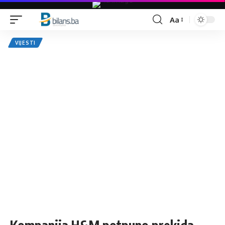
Aa
Font
Resizer
VIJESTI