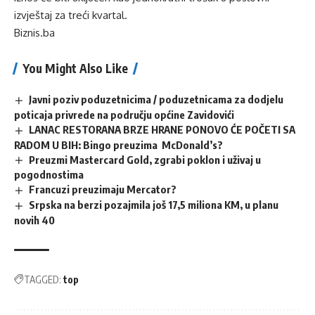
izvještaj za treći kvartal.
Biznis.ba
You Might Also Like
Javni poziv poduzetnicima / poduzetnicama za dodjelu
poticaja privrede na području općine Zavidovići
LANAC RESTORANA BRZE HRANE PONOVO ĆE POČETI SA
RADOM U BIH: Bingo preuzima McDonald’s?
Preuzmi Mastercard Gold, zgrabi poklon i uživaj u
pogodnostima
Francuzi preuzimaju Mercator?
Srpska na berzi pozajmila još 17,5 miliona KM, u planu
novih 40
TAGGED:
top