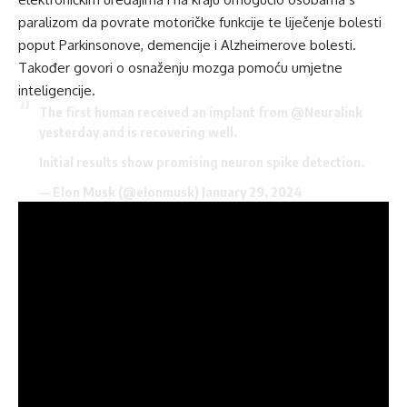
paralizom da povrate motoričke funkcije te liječenje bolesti
poput Parkinsonove, demencije i Alzheimerove bolesti.
Također govori o osnaženju mozga pomoću umjetne
inteligencije.
The first human received an implant from
@Neuralink
yesterday and is recovering well.
Initial results show promising neuron spike detection.
— Elon Musk (@elonmusk)
January 29, 2024