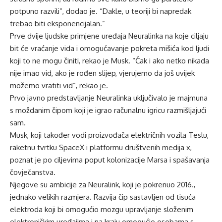
potpuno razvili”, dodao je. “Dakle, u teoriji bi napredak
trebao biti eksponencijalan.”
Prve dvije ljudske primjene uređaja Neuralinka na koje ciljaju
bit će vraćanje vida i omogućavanje pokreta mišića kod ljudi
koji to ne mogu činiti, rekao je Musk. “Čak i ako netko nikada
nije imao vid, ako je rođen slijep, vjerujemo da još uvijek
možemo vratiti vid”, rekao je.
Prvo javno predstavljanje Neuralinka uključivalo je majmuna
s moždanim čipom koji je igrao računalnu igricu razmišljajući
sam.
Musk, koji također vodi proizvođača električnih vozila Teslu,
raketnu tvrtku SpaceX i platformu društvenih medija x,
poznat je po ciljevima poput kolonizacije Marsa i spašavanja
čovječanstva.
Njegove su ambicije za Neuralink, koji je pokrenuo 2016.,
jednako velikih razmjera. Razvija čip sastavljen od tisuća
elektroda koji bi omogućio mozgu upravljanje složenim
elektroničkim uređajima i na kraju omogućio osobama s