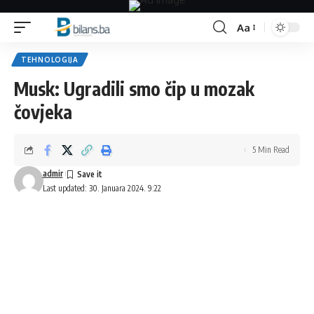
Aa
Font
Resizer
TEHNOLOGIJA
Musk: Ugradili smo čip u mozak
čovjeka
5 Min Read
admir
Last updated: 30. Januara 2024. 9:22