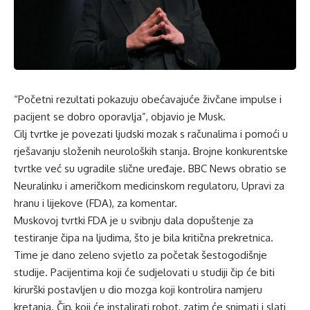
“Početni rezultati pokazuju obećavajuće živčane impulse i
pacijent se dobro oporavlja”, objavio je Musk.
Cilj tvrtke je povezati ljudski mozak s računalima i pomoći u
rješavanju složenih neuroloških stanja. Brojne konkurentske
tvrtke već su ugradile slične uređaje. BBC News obratio se
Neuralinku i američkom medicinskom regulatoru, Upravi za
hranu i lijekove (FDA), za komentar.
Muskovoj tvrtki FDA je u svibnju dala dopuštenje za
testiranje čipa na ljudima, što je bila kritična prekretnica.
Time je dano zeleno svjetlo za početak šestogodišnje
studije. Pacijentima koji će sudjelovati u studiji čip će biti
kirurški postavljen u dio mozga koji kontrolira namjeru
kretanja. Čip, koji će instalirati robot, zatim će snimati i slati