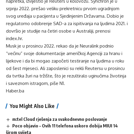
napretka, izvijestio je Reuters u kolovozu. Synchron je u
srpnju 2022. prešao veliku prekretnicu prvom ugradnjom
svog uređaja u pacijenta u Sjedinjenim Državama. Dobio je
regulatorno odobrenje SAD-a za ispitivanja na ljudima 2021. i
dovršio je studije na četiri osobe u Australiji, prenosi
index.hr.
Musk je u prosincu 2022. rekao da je Neuralink podnio
“većinu” svoje dokumentacije američkoj Agenciji za hranu i
lijekove i da bi mogao započeti testiranje na ljudima u roku
od šest mjeseci. Ali zaposlenici su rekli Reutersu u prosincu
da tvrtka žuri na tržište, što je rezultiralo uginućima životinja
i saveznom istragom, piše
N1
.
Haber.ba
You Might Also Like
m:tel Cloud rješenja za svakodnevno poslovanje
Poco objavio – Ovih 11 telefona uskoro dobija MIUI 14
širom svijeta