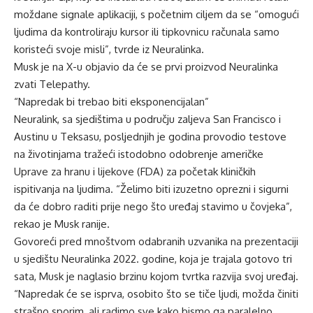
moždane signale aplikaciji, s početnim ciljem da se “omogući
ljudima da kontroliraju kursor ili tipkovnicu računala samo
koristeći svoje misli”, tvrde iz Neuralinka.
Musk je na X-u objavio da će se prvi proizvod Neuralinka
zvati Telepathy.
“Napredak bi trebao biti eksponencijalan”
Neuralink, sa sjedištima u području zaljeva San Francisco i
Austinu u Teksasu, posljednjih je godina provodio testove
na životinjama tražeći istodobno odobrenje američke
Uprave za hranu i lijekove (FDA) za početak kliničkih
ispitivanja na ljudima. “Želimo biti izuzetno oprezni i sigurni
da će dobro raditi prije nego što uređaj stavimo u čovjeka”,
rekao je Musk ranije.
Govoreći pred mnoštvom odabranih uzvanika na prezentaciji
u sjedištu Neuralinka 2022. godine, koja je trajala gotovo tri
sata, Musk je naglasio brzinu kojom tvrtka razvija svoj uređaj.
“Napredak će se isprva, osobito što se tiče ljudi, možda činiti
strašno sporim, ali radimo sve kako bismo ga paralelno