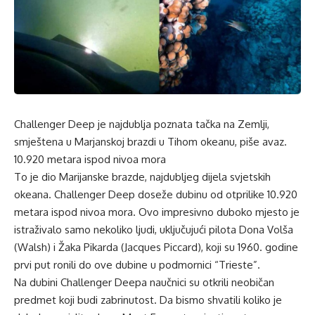
Challenger Deep je najdublja poznata tačka na Zemlji,
smještena u Marjanskoj brazdi u Tihom okeanu, piše
avaz
.
10.920 metara ispod nivoa mora
To je dio Marijanske brazde, najdubljeg dijela svjetskih
okeana. Challenger Deep doseže dubinu od otprilike 10.920
metara ispod nivoa mora. Ovo impresivno duboko mjesto je
istraživalo samo nekoliko ljudi, uključujući pilota Dona Volša
(Walsh) i Žaka Pikarda (Jacques Piccard), koji su 1960. godine
prvi put ronili do ove dubine u podmornici “Trieste”.
Na dubini Challenger Deepa naučnici su otkrili neobičan
predmet koji budi zabrinutost. Da bismo shvatili koliko je