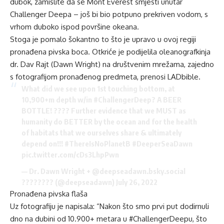
dubok, zamislite da se Mont Everest smjesti unutar
Challenger Deepa – još bi bio potpuno prekriven vodom, s
vrhom duboko ispod površine okeana.
Stoga je pomalo šokantno to što je upravo u ovoj regiji
pronađena pivska boca. Otkriće je podijelila oleanografkinja
dr. Dav Rajt (Dawn Wright) na društvenim mrežama, zajedno
s fotografijom pronađenog predmeta, prenosi LADbible.
What did we see upon 1st touching bottom, at
10,900+m depth w/in
#ChallengerDeep
? A BEER
BOTTLE! ???? Further evidence that we MUST as
humanity do BETTER by the ocean and for the health
of habitats that we ourselves share & ultimately
depend on!!!
#ThereIsNoPlanetB
#DeeperSeaDawn
pic.twitter.com/cDs3LhpPwn
— Dr. Dawn Wright + @deepseadawn.bsky.social
???????? (@deepseadawn)
July 26, 2022
Pronađena pivska flaša
Uz fotografiju je napisala: “Nakon što smo prvi put dodirnuli
dno na dubini od 10.900+ metara u #ChallengerDeepu, što