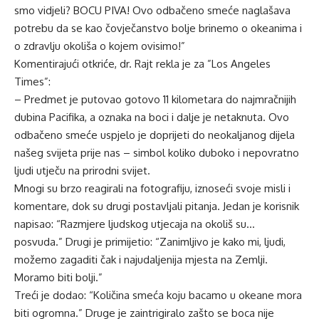
smo vidjeli? BOCU PIVA! Ovo odbačeno smeće naglašava
potrebu da se kao čovječanstvo bolje brinemo o okeanima i
o zdravlju okoliša o kojem ovisimo!”
Komentirajući otkriće, dr. Rajt rekla je za ”Los Angeles
Times”:
– Predmet je putovao gotovo 11 kilometara do najmračnijih
dubina Pacifika, a oznaka na boci i dalje je netaknuta. Ovo
odbačeno smeće uspjelo je doprijeti do neokaljanog dijela
našeg svijeta prije nas – simbol koliko duboko i nepovratno
ljudi utječu na prirodni svijet.
Mnogi su brzo reagirali na fotografiju, iznoseći svoje misli i
komentare, dok su drugi postavljali pitanja. Jedan je korisnik
napisao: “Razmjere ljudskog utjecaja na okoliš su…
posvuda.” Drugi je primijetio: “Zanimljivo je kako mi, ljudi,
možemo zagaditi čak i najudaljenija mjesta na Zemlji.
Moramo biti bolji.”
Treći je dodao: “Količina smeća koju bacamo u okeane mora
biti ogromna.” Druge je zaintrigiralo zašto se boca nije