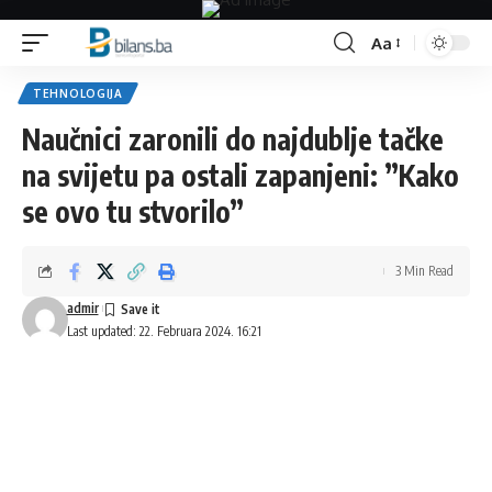
Aa
Font
Resizer
TEHNOLOGIJA
Naučnici zaronili do najdublje tačke
na svijetu pa ostali zapanjeni: ”Kako
se ovo tu stvorilo”
3 Min Read
admir
Last updated: 22. Februara 2024. 16:21