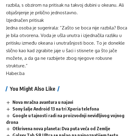
razbila, s obzirom na pritisak na takvoj dubini u okeanu. Ali
objašnjenje je prilično jednostavno.
Izjednačen pritisak
Jedna osoba je sugerirala: “Zašto se boca nije razbila? Boca
je bila otvorena. Voda je ušla unutra i izjednačila razliku u
pritisku između okeana i unutrašnjosti boce. To je donekle
slično kao kad zgrabite jaje u šaci i stisnete ga što jače
možete, a da ga ne razbijete zbog njegove robusne
strukture.”
Haber.ba
You Might Also Like
Nova mračna avantura u najavi
Sony šalje Android 13 na tri Xperia telefona
Google u tajnosti radi na proizvodnji nevidljivog vojnog
drona
Otkrivena nova planeta: Dva puta veća od Zemlje
Galaxy Tab S8 Ultra se našao na najpoznatijem testu