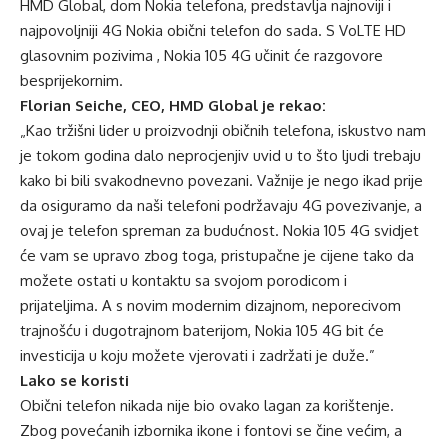
HMD Global, dom Nokia telefona, predstavlja najnoviji i
najpovoljniji 4G Nokia obični telefon do sada. S VoLTE HD
glasovnim pozivima , Nokia 105 4G učinit će razgovore
besprijekornim.
Florian Seiche, CEO, HMD Global je rekao:
„Kao tržišni lider u proizvodnji običnih telefona, iskustvo nam
je tokom godina dalo neprocjenjiv uvid u to što ljudi trebaju
kako bi bili svakodnevno povezani. Važnije je nego ikad prije
da osiguramo da naši telefoni podržavaju 4G povezivanje, a
ovaj je telefon spreman za budućnost. Nokia 105 4G svidjet
će vam se upravo zbog toga, pristupačne je cijene tako da
možete ostati u kontaktu sa svojom porodicom i
prijateljima. A s novim modernim dizajnom, neporecivom
trajnošću i dugotrajnom baterijom, Nokia 105 4G bit će
investicija u koju možete vjerovati i zadržati je duže.”
Lako se koristi
Obični telefon nikada nije bio ovako lagan za korištenje.
Zbog povećanih izbornika ikone i fontovi se čine većim, a