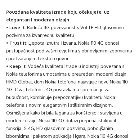
Pouzdana kvaliteta izrade koju očekujete, uz
elegantan i moderan dizajn
•
Love it
: Buduća 4G povezanost s VoLTE HD glasovnim
pozivima za izvanrednu kvalitetu
•
Trust it
: Ljepota iznutra i izvana, Nokia 110 4G donosi
pristupačnost pod vašim uvjetima s obnovljenim izbornicima
i pretvaranjem teksta u govor
•
Keep it
: Vodeća kvaliteta izrade u industriji povezana s
Nokia telefonima umotanima u preuređeni moderni dizajn
HMD Global, dom Nokia telefona, najavljuje novu Nokiu 110
4G. Ovaj telefon s 4G postavkama spreman je za
budućnost, kombinuje prepoznatljivu kvalitetu Nokia
telefona s novim elegantnim i stiliziranim dizajnom.
Osmišljena kako bi bila lagana za korištenje i stavljena u
moderni dizajn, Nokia 110 4G dolazi prepuna istaknutih
funkcija. S 4G, HD glasovnim pozivima, poboljšanim
izbornicima i paketom aplikacija i igara, Nokia 110 4G donosi