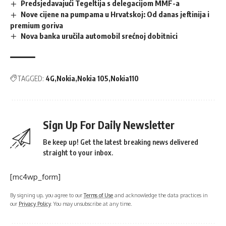
Predsjedavajući Tegeltija s delegacijom MMF-a
Nove cijene na pumpama u Hrvatskoj: Od danas jeftinija i
premium goriva
Nova banka uručila automobil srećnoj dobitnici
TAGGED:
4G
Nokia
Nokia 105
Nokia110
Sign Up For Daily Newsletter
Be keep up! Get the latest breaking news delivered
straight to your inbox.
[mc4wp_form]
By signing up, you agree to our
Terms of Use
and acknowledge the data practices in
our
Privacy Policy
. You may unsubscribe at any time.