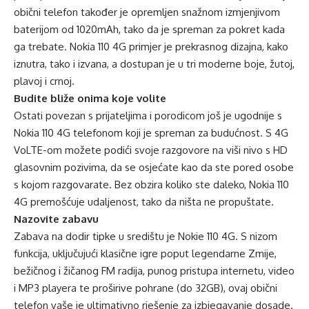
obični telefon također je opremljen snažnom izmjenjivom
baterijom od 1020mAh, tako da je spreman za pokret kada
ga trebate. Nokia 110 4G primjer je prekrasnog dizajna, kako
iznutra, tako i izvana, a dostupan je u tri moderne boje, žutoj,
plavoj i crnoj.
Budite bliže onima koje volite
Ostati povezan s prijateljima i porodicom još je ugodnije s
Nokia 110 4G telefonom koji je spreman za budućnost. S 4G
VoLTE-om možete podići svoje razgovore na viši nivo s HD
glasovnim pozivima, da se osjećate kao da ste pored osobe
s kojom razgovarate. Bez obzira koliko ste daleko, Nokia 110
4G premošćuje udaljenost, tako da ništa ne propuštate.
Nazovite zabavu
Zabava na dodir tipke u središtu je Nokie 110 4G. S nizom
funkcija, uključujući klasične igre poput legendarne Zmije,
bežičnog i žičanog FM radija, punog pristupa internetu, video
i MP3 playera te proširive pohrane (do 32GB), ovaj obični
telefon vaše je ultimativno rješenje za izbjegavanje dosade.