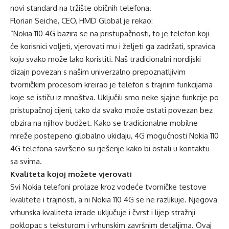
novi standard na tržište običnih telefona.
Florian Seiche, CEO, HMD Global je rekao:
“Nokia 110 4G bazira se na pristupačnosti, to je telefon koji
će korisnici voljeti, vjerovati mu i željeti ga zadržati, spravica
koju svako može lako koristiti. Naš tradicionalni nordijski
dizajn povezan s našim univerzalno prepoznatljivim
tvorničkim procesom kreirao je telefon s trajnim funkcijama
koje se ističu iz mnoštva. Uključili smo neke sjajne funkcije po
pristupačnoj cijeni, tako da svako može ostati povezan bez
obzira na njihov budžet. Kako se tradicionalne mobilne
mreže postepeno globalno ukidaju, 4G mogućnosti Nokia 110
4G telefona savršeno su rješenje kako bi ostali u kontaktu
sa svima.
Kvaliteta kojoj možete vjerovati
Svi Nokia telefoni prolaze kroz vodeće tvorničke testove
kvalitete i trajnosti, a ni Nokia 110 4G se ne razlikuje. Njegova
vrhunska kvaliteta izrade uključuje i čvrst i lijep stražnji
poklopac s teksturom i vrhunskim završnim detaljima. Ovaj