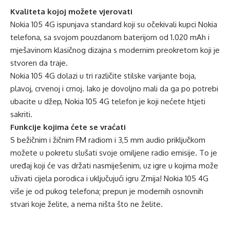
Kvaliteta kojoj možete vjerovati
Nokia 105 4G ispunjava standard koji su očekivali kupci Nokia
telefona, sa svojom pouzdanom baterijom od 1.020 mAh i
mješavinom klasičnog dizajna s modernim preokretom koji je
stvoren da traje.
Nokia 105 4G dolazi u tri različite stilske varijante boja,
plavoj, crvenoj i crnoj. Iako je dovoljno mali da ga po potrebi
ubacite u džep, Nokia 105 4G telefon je koji nećete htjeti
sakriti.
Funkcije kojima ćete se vraćati
S bežičnim i žičnim FM radiom i 3,5 mm audio priključkom
možete u pokretu slušati svoje omiljene radio emisije. To je
uređaj koji će vas držati nasmiješenim, uz igre u kojima može
uživati cijela porodica i uključujući igru Zmija! Nokia 105 4G
više je od pukog telefona; prepun je modernih osnovnih
stvari koje želite, a nema ništa što ne želite.