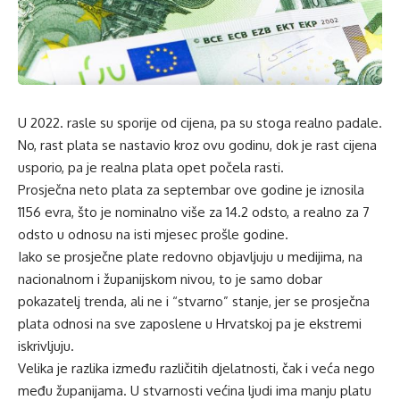
U 2022. rasle su sporije od cijena, pa su stoga realno padale.
No, rast plata se nastavio kroz ovu godinu, dok je rast cijena
usporio, pa je realna plata opet počela rasti.
Prosječna neto plata za septembar ove godine je iznosila
1156 evra, što je nominalno više za 14.2 odsto, a realno za 7
odsto u odnosu na isti mjesec prošle godine.
Iako se prosječne plate redovno objavljuju u medijima, na
nacionalnom i županijskom nivou, to je samo dobar
pokazatelj trenda, ali ne i “stvarno” stanje, jer se prosječna
plata odnosi na sve zaposlene u Hrvatskoj pa je ekstremi
iskrivljuju.
Velika je razlika između različitih djelatnosti, čak i veća nego
među županijama. U stvarnosti većina ljudi ima manju platu