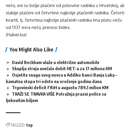
neto, oni su bolje plaćeni od polovine radnika u Hrvatskoj, ali
slabije plaćeni od četvrtine najbolje plaćenih radnika. Četvrti
kvartil, tj. četvrtina najbolje plaćenih radnika ima platu veću
od 1337 evra neto, prenosi
Index
.
(Haber.ba)
You Might Also Like
David Beckham ulaže u električne automobile
Skuplja struja uvećala dobit HET-a za 17 miliona KM
Osjetite snagu svog novca u Addiko banci Banja Luka –
kamatna stopa tri odsto na oročenje godinu dana
Trgovinski deficit FBiH u augustu 789,1 milion KM
TRAŽI SE TRAVKA VIŠE Potražnja prazni police sa
ljekovitim biljem
TAGGED:
top