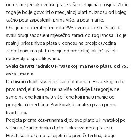
od realne jer jako velike plate više djeluju na prosjek. Zbog
toga je bolje govoriti o medijalnoj plati, tj. iznosu od kojeg
tačno pola zaposlenih prima više, a pola manje.
Ona je u septembru iznosila 998 evra neto, što znači da
svaki drugi zaposleni mjesečno zaradi do tog iznosa. To je
realniji prikaz nivoa plata u odnosu na prosjek (većina
zaposlenih ima platu manju od prosjeka), ali još uvijek
nedovoljno specifikovano.
Svaki četvrti radnik u Hrvatskoj ima neto platu od 755
evra i manje
Da bismo dobili stvarnu sliku o platama u Hrvatskoj, treba
prvo razdijeliti sve plate na više od dvije kategorije, ne
samo na one koji imaju više i one koji imaju manje od
prosjeka ili medijana. Prvi korak je analiza plata prema
kvartilima.
Podjela prema četvrtinama dijeli sve plate u Hrvatskoj po
visini na četiri jednaka dijela. Tako sve neto plate u
Hrvatskoj možemo razdijeliti na prvu četvrtinu, drugu