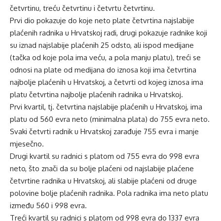
četvrtinu, treću četvrtinu i četvrtu četvrtinu.
Prvi dio pokazuje do koje neto plate četvrtina najslabije
plaćenih radnika u Hrvatskoj radi, drugi pokazuje radnike koji
su iznad najslabije plaćenih 25 odsto, ali ispod medijane
(tačka od koje pola ima veću, a pola manju platu), treći se
odnosi na plate od medijana do iznosa koji ima četvrtina
najbolje plaćenih u Hrvatskoj, a četvrti od kojeg iznosa ima
platu četvrtina najbolje plaćenih radnika u Hrvatskoj.
Prvi kvartil, tj. četvrtina najslabije plaćenih u Hrvatskoj, ima
platu od 560 evra neto (minimalna plata) do 755 evra neto.
Svaki četvrti radnik u Hrvatskoj zarađuje 755 evra i manje
mjesečno.
Drugi kvartil su radnici s platom od 755 evra do 998 evra
neto, što znači da su bolje plaćeni od najslabije plaćene
četvrtine radnika u Hrvatskoj, ali slabije plaćeni od druge
polovine bolje plaćenih radnika. Pola radnika ima neto platu
između 560 i 998 evra.
Treći kvartil su radnici s platom od 998 evra do 1337 evra