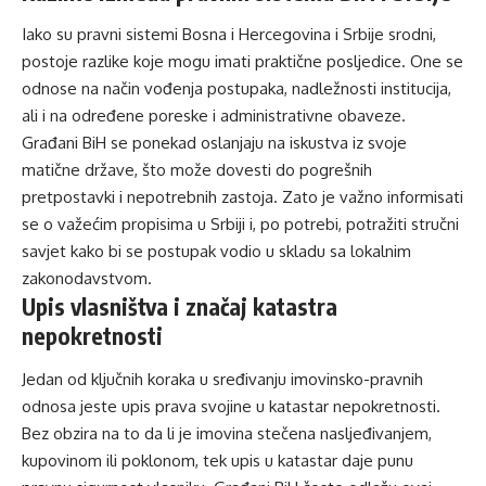
Iako su pravni sistemi Bosna i Hercegovina i Srbije srodni,
postoje razlike koje mogu imati praktične posljedice. One se
odnose na način vođenja postupaka, nadležnosti institucija,
ali i na određene poreske i administrativne obaveze.
Građani BiH se ponekad oslanjaju na iskustva iz svoje
matične države, što može dovesti do pogrešnih
pretpostavki i nepotrebnih zastoja. Zato je važno informisati
se o važećim propisima u Srbiji i, po potrebi, potražiti stručni
savjet kako bi se postupak vodio u skladu sa lokalnim
zakonodavstvom.
Upis vlasništva i značaj katastra
nepokretnosti
Jedan od ključnih koraka u sređivanju imovinsko-pravnih
odnosa jeste upis prava svojine u katastar nepokretnosti.
Bez obzira na to da li je imovina stečena nasljeđivanjem,
kupovinom ili poklonom, tek upis u katastar daje punu