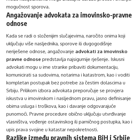
mogućnost sporova.
Angažovanje advokata za imovinsko-pravne
odnose
Kada se radi o složenijim slučajevima, naročito onima koji
uključuju više nasljednika, sporove ili dugogodišnje
neriješene odnose, angažovanje
advokati za imovinsko
pravne odnose
predstavlja najsigurnije rješenje. Iskusni
advokati mogu u ime stranke pribaviti dokumentaciju,
komunicirati sa sudovima, notarima i katastrom, kao i voditi
kompletan postupak bez potrebe za čestim dolascima u
Srbiju. Prilikom izbora advokata preporučuje se provjera
iskustva u imovinskom i nasljednom pravu, jasno definisanje
obima usluga i troškova, kao i davanje odgovarajuće
punomoći. Pravne procedure obično uključuju utvrđivanje
vlasništva, vođenje ostavinskog ili parničnog postupka, kao i
upis prava svojine u katastar nepokretnosti.
Razlike između pravnih sistema BiH i Srbije