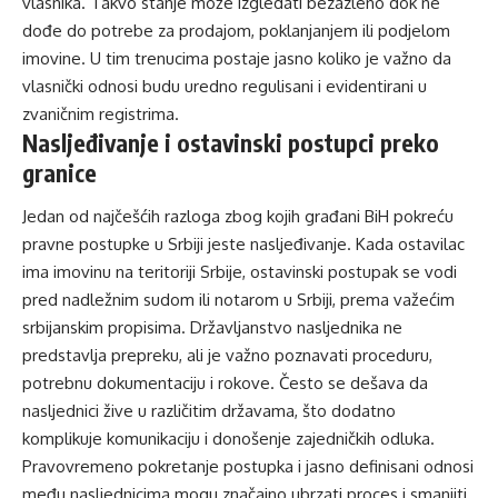
vlasnika. Takvo stanje može izgledati bezazleno dok ne
dođe do potrebe za prodajom, poklanjanjem ili podjelom
imovine. U tim trenucima postaje jasno koliko je važno da
vlasnički odnosi budu uredno regulisani i evidentirani u
zvaničnim registrima.
Nasljeđivanje i ostavinski postupci preko
granice
Jedan od najčešćih razloga zbog kojih građani BiH pokreću
pravne postupke
u Srbiji jeste nasljeđivanje. Kada ostavilac
ima imovinu na teritoriji Srbije, ostavinski postupak se vodi
pred nadležnim sudom ili notarom u Srbiji, prema važećim
srbijanskim propisima. Državljanstvo nasljednika ne
predstavlja prepreku, ali je važno poznavati proceduru,
potrebnu dokumentaciju i rokove. Često se dešava da
nasljednici žive u različitim državama, što dodatno
komplikuje komunikaciju i donošenje zajedničkih odluka.
Pravovremeno pokretanje postupka i jasno definisani odnosi
među nasljednicima mogu značajno ubrzati proces i smanjiti