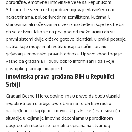
porodične, emotivne i imovinske veze sa Republikom
Srbijom. Te veze često podrazumijevaju vlasništvo nad
nekretninama, poljoprivrednim zemljištem, kućama ili
stanovima, ali i očekivanja u vezi s nasljeđem koje tek treba
da se ostvari. Iako se na prvi pogled može učiniti da su
pravni sistemi dvije države gotovo identični, u praksi postoje
razlike koje mogu imati veliki uticaj na način i brzinu
rješavanja imovinsko-pravnih odnosa. Upravo zbog toga je
važno da građani BiH budu dobro informisani i da svoje
postupke planiraju unaprijed.
Imovinska prava građana BiH u Republici
Srbiji
Građani Bosne i Hercegovine imaju pravo da budu vlasnici
nepokretnosti u Srbija, bez obzira na to da li se radi o
naslijeđenoj ili kupljenoj imovini. U praksi se često susreću
situacije u kojima je imovina decenijama u porodičnom
posjedu, ali nikada nije formalno upisana na stvarnog