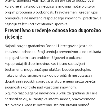
pravnu sigurnost vlasniku. Građani BiH često odlažu ovaj
korak, ne shvatajući da neupisana imovina može biti izvor
brojnih problema u budućnosti. Pravovremen i uredan upis
omogućava nesmetano raspolaganje imovinom i predstavlja
najbolju zaštitu od eventualnih sporova.
Preventivno uređenje odnosa kao dugoročno
rješenje
Najbolji savjet građanima Bosne i Hercegovine jeste da
imovinske odnose u Srbiji uređuju preventivno, a ne tek kada
se pojavi
konkretan problem
. Ugovori o poklonu,
kupoprodaji ili diobi imovine, kao i jasno sastavljeni
testamenti, mogu značajno olakšati buduće postupke.
Takav pristup smanjuje rizik od porodičnih nesuglasica i
dugotrajnih sudskih sporova, a istovremeno pruža osjećaj
sigurnosti i kontrole nad vlastitom imovinom.
Sigurno raspolaganje imovinom u Srbiji za građane BiH nije
nedostižan cilj, ali zahtijeva informisanost, pravovremeno
djelovanje i, kada je potrebno, stručnu pravnu pomoć.