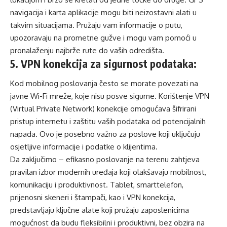
navigacija i karta aplikacije mogu biti neizostavni alati u
takvim situacijama. Pružaju vam informacije o putu,
upozoravaju na prometne gužve i mogu vam pomoći u
pronalaženju najbrže rute do vaših odredišta.
5
.
VPN konekcija za sigurnost podataka
:
K
od
mobilnog poslovanja
često se morate povezati na
javne Wi-Fi mreže
,
koje
nisu
posve
sigurne. Korištenje VPN
(Virtual Private Network) konekcije omogućava šifrirani
pristup internetu i zaštitu vaših podataka od potencijalnih
napada. Ovo je posebno važno za poslove koji uključuju
osjetljive informacije i podatke o klijentima.
Da zaključimo
– e
fikasno
poslovanje na terenu
zahtjeva
pravilan izbor modernih uređaja koji olakšavaju mobilnost,
komunikaciju i produktivnost.
Tablet
,
smart
telefon,
prijenosni skeneri i štampači, kao i VPN konekcija,
predstavljaju ključne alate koji pružaju zaposlenicima
mogućnost da budu fleksibilni i produktivni, bez obzira na