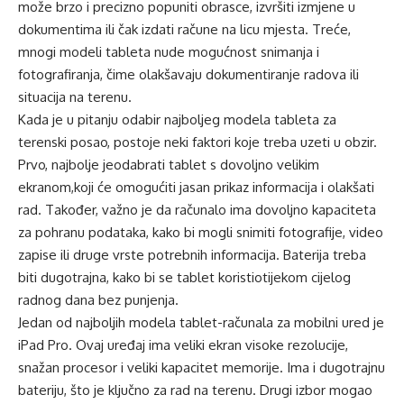
može brzo i precizno popuniti obrasce, izvršiti izmjene u
dokumentima ili čak izdati račune na licu mjesta. Treće,
mnogi modeli tablet
a
nude mogućnost snimanja i
fotografiranja, čime olakšavaju dokumentiranje radova ili
situacija na terenu.
Kada je u pitanju odabir
najboljeg modela tablet
a
za
terenski
posao, postoje neki faktori koje
treba
uzeti u obzir.
Prvo,
najbolje je
odabrati tablet s dovoljno velikim
ekranom
,
koji će omogućiti jasan prikaz informacija i olakšati
rad. Također, važno je da
računalo
ima dovoljno kapaciteta
za pohranu podataka, kako b
i
mogli snimiti fotografije, video
zapis
e
ili druge vrste
potrebnih
informacija.
B
aterija treba
biti dugotrajna, kako bi
se
tablet
koristi
o
tijekom cijelog
radnog dana bez punjenja.
Jedan od najboljih modela tablet-računa
la
za
mobilni ured
je
iPad Pro
. Ovaj
uređaj
ima veliki ekran visoke rezolucije,
snažan procesor i
veliki kapacitet
memorije
.
I
ma
i
dugotrajnu
bateriju, što je ključno za rad
na terenu
. Drugi izbor mogao