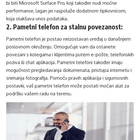
bi biti
Microsoft Surface Pro
, koji također nudi moćne
performanse, laga
n je
i
raspolaže
dodatn
om
tipkovnic
om,
koja
olakšava
unos podatak
a.
2
. Pametni telefon za stalnu povezanost:
Pametni telefon je postao neizostavan uređaj u današnjem
poslovnom okruženju. Omogućuje vam da ostanete
povezani s kolegama i klijentima putem e-pošte, telefonskih
poziva ili chat aplikacija.
Pametni telefoni
također imaju
mogućnost pregledavanja dokumenata, pristupa internetu i
snimanja fotografija. Pomoću pravih aplikacija i sigurnosnih
postavki, vaš pametni telefon može postati moćan alat za
podršku vašem radu na terenu.