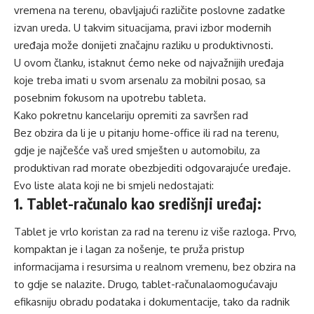
vremena na terenu, obavljajući različite poslovne zadatke
izvan ureda. U takvim situacijama, pravi izbor
modernih
uređaja
može donijeti značajnu razliku u produktivnosti.
U ovom članku, istaknut ćemo neke od najvažnijih uređaja
koje treba imati u svom arsenalu za
mobilni
posao, sa
posebnim fokusom na upotrebu
tableta
.
Kako
pokretnu kancelariju opremit
i
za savršen rad
Bez
obzira da li je u pitanju
home-office
ili rad na terenu,
gd
j
e je
najčešće
vaš ured sm
ješten u automobilu,
za
produktivan rad
morate
obezbjediti
odgovarajuće
uređaje.
Evo liste alata koji ne bi smjeli nedostajati
:
1.
Tablet-računa
lo
kao središnji
uređaj
:
Tablet
je
vrlo koris
tan
za rad na terenu iz više razloga. Prvo,
kompakt
an
je
i lagan za nošenje,
te
pruža
pristup
informacijama i resursima u realnom vremenu, bez obzira na
to gdje se nalaz
ite
. Drugo, tablet-računa
la
omogućavaju
efikasniju obradu podataka i dokumentacije,
tako
da radnik