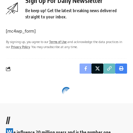
Sign Up For Daily Newsletter
Be keep up! Get the latest breaking news delivered
straight to your inbox.
[mc4wp_form]
By signing up, you agree to our
Terms of Use
and acknowledge the data practices in
our
Privacy Policy
. You may unsubscribe at any time.
//
W
e influence 20 million users and is the number one