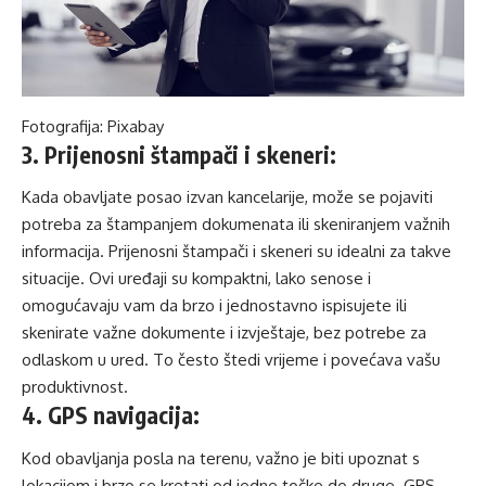
Fotografija: Pixabay
3.
Prijenosni
štampači
i skeneri
:
Kad
a
obavljate posao
izvan kancelarije
, može se pojaviti
potreba za
štampanjem
dokumenata ili skeniranjem važnih
informacija.
Prijenosni
štampači
i skeneri su idealni za takve
situacije. Ovi uređaji
su kompaktni, lako se
nose i
omogućavaju vam da brzo i jednostavno ispisujete ili
skenirate važne dokumente
i izvještaje
,
bez potrebe za
odlaskom u ured. To često štedi vrijeme i povećava vašu
produktivnost.
4.
GPS navigacija
:
K
od
obavlja
nja
pos
la
na terenu, važno je biti upoznat s
lokacijom i brzo se kretati od jedne
točke
do druge. GPS