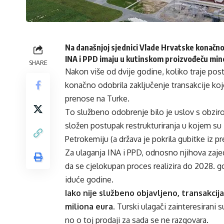
Na današnjoj sjednici Vlade Hrvatske konačno 
INA i PPD imaju u kutinskom proizvođeču mine
SHARE
Nakon više od dvije godine, koliko traje po
konačno odobrila zaključenje transakcije koj
prenose na Turke.
To službeno odobrenje bilo je uslov s obziro
složen postupak restrukturiranja u kojem su
Petrokemiju (a država je pokrila gubitke iz p
Za ulaganja INA i PPD, odnosno njihova zajed
da se cjelokupan proces realizira do 2028. g
iduće godine.
Iako nije službeno objavljeno, transakcij
miliona eura.
Turski ulagači zainteresirani s
no o toj prodaji za sada se ne razgovara.