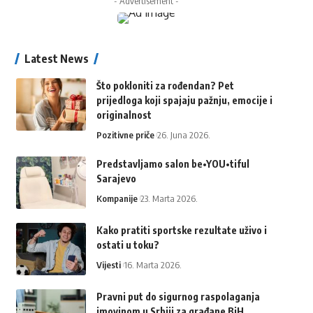
- Advertisement -
Latest News
Što pokloniti za rođendan? Pet
prijedloga koji spajaju pažnju, emocije i
originalnost
Pozitivne priče
26. Juna 2026.
Predstavljamo salon be•YOU•tiful
Sarajevo
Kompanije
23. Marta 2026.
Kako pratiti sportske rezultate uživo i
ostati u toku?
Vijesti
16. Marta 2026.
Pravni put do sigurnog raspolaganja
imovinom u Srbiji za građane BiH