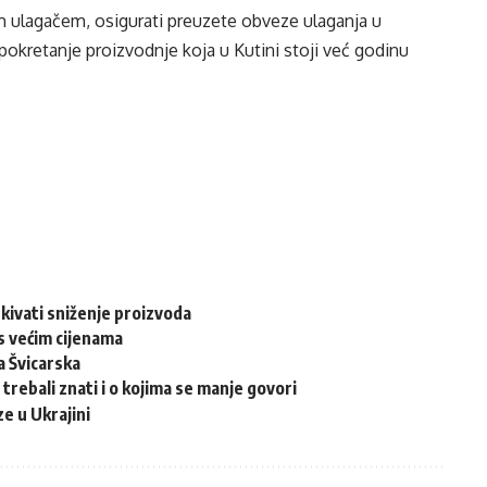
im ulagačem, osigurati preuzete obveze ulaganja u
 pokretanje proizvodnje koja u Kutini stoji već godinu
kivati sniženje proizvoda
s većim cijenama
a Švicarska
trebali znati i o kojima se manje govori
ze u Ukrajini