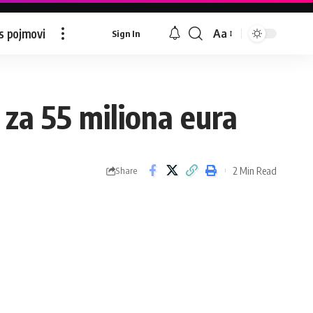
s pojmovi
Aa
Sign In
Font
Resizer
za 55 miliona eura
2 Min Read
Share