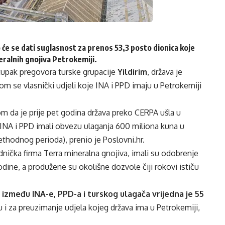
će se dati suglasnost za prenos 53,3 posto dionica koje
ralnih gnojiva Petrokemiji.
stupak pregovora turske grupacije
Yildirim
, država je
om se vlasnički udjeli koje INA i PPD imaju u Petrokemiji
m da je prije pet godina država preko CERPA ušla u
 INA i PPD imali obvezu ulaganja 600 miliona kuna u
rethodnog perioda), prenio je Poslovni.hr.
nička firma Terra mineralna gnojiva, imali su odobrenje
odine, a produžene su okolišne dozvole čiji rokovi ističu
a između INA-e, PPD-a i turskog ulagača vrijedna je 55
u i za preuzimanje udjela kojeg država ima u Petrokemiji,