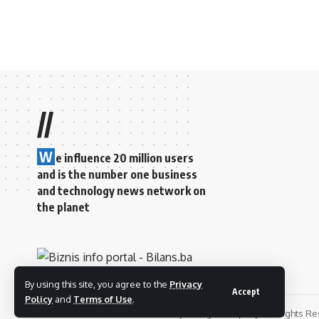
//
W
e influence 20 million users
and is the number one business
and technology news network on
the planet
By using this site, you agree to the
Privacy
Accept
Policy
and
Terms of Use
.
© 2022 Foxiz News Network. Ruby Design Company. All Rights Re