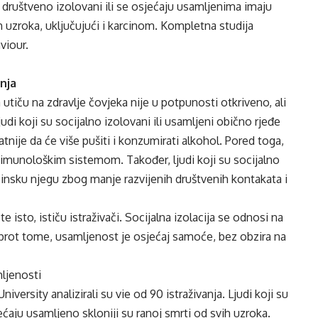
su društveno izolovani ili se osjećaju usamljenima imaju
 uzroka, uključujući i karcinom. Kompletna studija
viour.
nja
 utiču na zdravlje čovjeka nije u potpunosti otkriveno, ali
udi koji su socijalno izolovani ili usamljeni obično rjeđe
tnije da će više pušiti i konzumirati alkohol. Pored toga,
m imunološkim sistemom. Također, ljudi koji su socijalno
insku njegu zbog manje razvijenih društvenih kontakata i
 isto, ističu istraživači. Socijalna izolacija se odnosi na
prot tome, usamljenost je osjećaj samoće, bez obzira na
mljenosti
niversity analizirali su vie od 90 istraživanja. Ljudi koji su
jećaju usamljeno skloniji su ranoj smrti od svih uzroka.