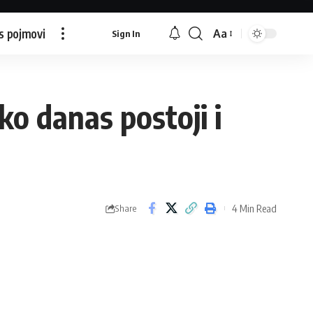
s pojmovi
Aa
Sign In
Font
Resizer
ko danas postoji i
4 Min Read
Share