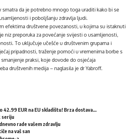
ty smatra da je potrebno mnogo toga uraditi kako bi se
samljenosti i poboljšanju zdravlja ljudi.
ćim efektima društvene povezanosti, u kojima su istaknuti
je niz preporuka za povećanje svijesti o usamljenosti,
nosti. To uključuje učešće u društvenim grupama i
jećaj pripadnosti, traženje pomoći u vremenima borbe s
i smanjenje praksi, koje dovode do osjećaja
a društvenih medija – naglasila je dr Yabroff.
mo 42.99 EUR na EU skladištu! Brza dostava…
 seriju
ice dnevno rade vašem zdravlju
iče na vaš san
 Chrome-a