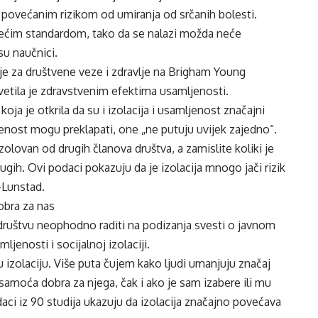
 s povećanim rizikom od umiranja od srčanih bolesti.
većim standardom, tako da se nalazi možda neće
su naučnici.
ije za društvene veze i zdravlje na Brigham Young
osvetila je zdravstvenim efektima usamljenosti.
ja je otkrila da su i izolacija i usamljenost značajni
ljenost mogu preklapati, one „ne putuju uvijek zajedno“.
olovan od drugih članova društva, a zamislite koliki je
gih. Ovi podaci pokazuju da je izolacija mnogo jači rizik
-Lunstad.
obra za nas
ruštvu neophodno raditi na podizanja svesti o javnom
ljenosti i socijalnoj izolaciji.
 izolaciju. Više puta čujem kako ljudi umanjuju značaj
 samoća dobra za njega, čak i ako je sam izabere ili mu
aci iz 90 studija ukazuju da izolacija značajno povećava