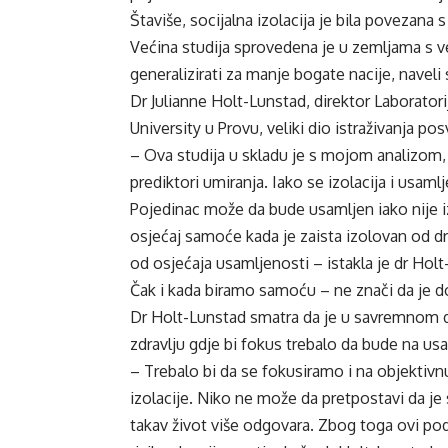
Štaviše, socijalna izolacija je bila povezana
Većina studija sprovedena je u zemljama s 
generalizirati za manje bogate nacije, naveli 
Dr Julianne Holt-Lunstad, direktor Laborator
University u Provu, veliki dio istraživanja p
– Ova studija u skladu je s mojom analizom, ko
prediktori umiranja. Iako se izolacija i usam
Pojedinac može da bude usamljen iako nije iz
osjećaj samoće kada je zaista izolovan od dru
od osjećaja usamljenosti – istakla je dr Holt
Čak i kada biramo samoću – ne znači da je d
Dr Holt-Lunstad smatra da je u savremnom d
zdravlju gdje bi fokus trebalo da bude na usam
– Trebalo bi da se fokusiramo i na objektivnu
izolacije. Niko ne može da pretpostavi da je
takav život više odgovara. Zbog toga ovi pod