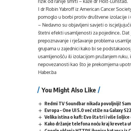
rizik od ranije smrti – kaže dr Holt-Lunstad.
I dr Robin Yabroff iz American Cancer Socie
pomoglo u borbi protiv društvene izolacije i u
– Nedavno su objavljeni savjeti o iscjeljuju
štetni efekti usamljenosti za pojedince. Dat 
prepoznavanje i rješavanje problema usamlje
grupama u zajednici kako bi se podstakaoos
usamljenošću ili izolacijom pružanjem ruku, 
nepovezanosti kao što je prekomjerna upotreb
Haber.ba
You Might Also Like
Redmi TV Soundbar nikada povoljniji! Sa
Evropa – One UI 5.0 već stiže na Galaxy S22
Velika istina o kafi: Evo šta tri i više šolj
Kako držanje telefona noću kraj kreveta ut
Google uklanja HTTPS ikonicu katanca iz