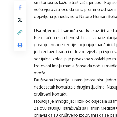
smrtonosne, kažu istraživači, jer ljudi, koji 
veću vjerovatnoću da rano preminu od raznih
objavljena je nedavno u Nature Human Beha
Usamljenost i samoća su dva različita sta
Kako tačno usamljenost ili socijalna izolacija
postoje mnoge teorije, ocjenjuju naučnici. Lj
jedu zdravu hranu i redovno vježbaju i vjerova
socijalna izolacija je povezana s oslabljeni
izolovani imaju manje šanse da dobiju medic
mreža.
Društvena izolacija i usamljenost nisu jedno te
nedostatak kontakta s drugim ljudima. Nasu
društveni kontakt.
Izolacija je mnogo jači rizik od osjećaja usa
Za ovu studiju, istraživači sa Harbin Medical U
prijavili da su društveno izolovani i da se os