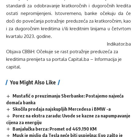
standardi za odobravanje kratkoročnih i dugoročnih kredita
ostati nepromijenjeni. Istovremeno, banke očekuju da će
doći do povećanja potražnje preduzeća za kratkoročnim, kao
i za dugoročnim kreditima i/ili kreditnim linijama u četvrtom
kvartalu 2023. godine.
Indikator.ba
Objava
CBBiH: Očekuje se rast potražnje preduzeća za
kreditima
prenijeta sa portala
Capital.ba – Informacija je
capital
.
You Might Also Like
Mustafić o preuzimanju Sberbanke: Postajemo najveća
domaća banka
Skočila prodaja najskupljih Mercedesa i BMW -a
Porez na ekstra zaradu: Uvode se kazne za napumpavanje
cijena za energiju
Banjalučka berza: Promet od 469.190 KM
Musk je mislio da Tesla neće biti uspješna: Evo zašto je