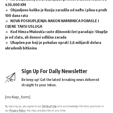
430.000 KM
Objavljeno koliko je Rusija zaradila od nafte i plina u prvih
100 dana rata
NOVA POSKUPLJENJA: NAKON NAMIRNICA PORASLE I
CIJENE TAKSI USLUGA
Kod Himza Mušovića raste džinovski čeri paradajz: Skuplje
je od zlata, ali donosi odličnu zaradu
Uhapšen par koji je pokušao oprati 3,6 milijardi dolara
ukradenih bitkoina
Sign Up For Daily Newsletter
Be keep up! Get the latest breaking news delivered
straight to your inbox.
[mc4wp_form]
By signing up, you agree to our
Terms of Use
and acknowledge the data practices in
our
Privacy Policy
. You may unsubscribe at any time.