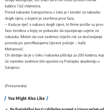
kalibra 7,62 milimetra.
Pored nabavke transportera u toku je i tender za nabavku
dugih cijevi, u kojem je završena prva faza.
– Kada je riječ o nabavci dugih cijevi, tri firme prošle su prvu
fazu tendera u kojoj se pokazalo da ispunjavaju uvjete za
nabavku. Mislim da ove sedmice istječe rok za dostavljanje
ponuda po specifikacijama Uprave policije – kaže
Mehanović.
On dodaje da je u toku i nabavka pištolja za 200 kadeta, koji
će naredne sedmice biti upućeni na Policijsku akademiju u
Sarajevo.
(Pressmedia)
You Might Also Like
Na Banjalučkoj berzi zabilježen promet u iznosu većem od