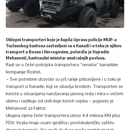
Oklopni transporteri koje je kupila Uprava policije MUP-a
Tuzlanskog kantona sastavljeni su u Kanadi i u toku je njihov
transport u Bosnu i Hercegovinu, potvrdio je Hajrudin
Mehanović, kantonalni ministar unutrašnjih poslova.
Radi se o četiri policijska transportera “senator” kanadske
kompanije Roshel.
– Sve potrebne dozvole su još ranije pribavljene i u toku je
transport iz Kanade, koji se obavlja brodom. Transporteri se
koriste u situacijama narušavanja javnog reda i mira u većem
obimu i razlikuju od onih koje koristi vojska – pojasnio je
Mehanović za
Faktor
.
Ukupna cijena četiri transportera iznosi 4,4 miliona KM plus
PDV. Vozila imaju osam sjedišta i protivbalističku zaštitu
druge kategorije, što znači da ih ne može probiti metak