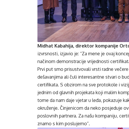
Midhat Kabahija, direktor kompanije Orto
izvrsnosti, izjavio je: “Za mene je ovaj kon
načinom demonstracije vrijednosti certifikat
Prvi put smo prisustvovali vrsti radne večere
dešavanjima ali čuli interesantne stvari o bu
certifikata. S obzirom na sve protokole i viz
jednim od glavnih projekata koji malim komp
tome da nam daje vjetar u leđa, pokazuje ka
okruženje. Činjenicom da neko posjeduje ovaj
poslovnih partnera. Za našu kompaniju, certif
znamo s kim poslujemo”.