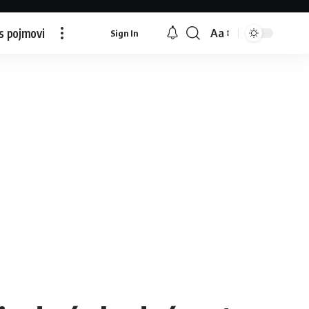
s pojmovi
Aa
Sign In
Font
Resizer