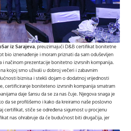
Sar iz Sarajeva
, preuzimajući D&B certifikat bonitetne
cept bio iznenađenje i moram priznati da sam oduševljen
a i načinom prezentacije bonitetno izvrsnih kompanija.
 na kojoj smo uživali u dobroj večeri i zabavnim
dućnosti biznisa i stekli dojam o dodatnoj vrijednosti
ije, certificiranje boniteteno izvrsnih kompanija smatram
anijama daje šansu da se za nas čuje. Njegova snaga je
ko da se profilišemo i kako da kreiramo naše poslovno
 certifikat, stiče se određena sigurnost u procjenu
ikat nas ohrabruje da će budućnost biti drugačija, jer