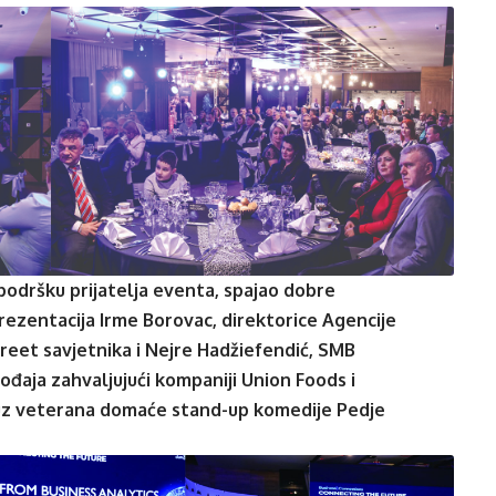
podršku prijatelja eventa, spajao dobre
prezentacija Irme Borovac, direktorice Agencije
reet savjetnika i Nejre Hadžiefendić, SMB
đaja zahvaljujući kompaniji Union Foods i
 uz veterana domaće stand-up komedije Pedje