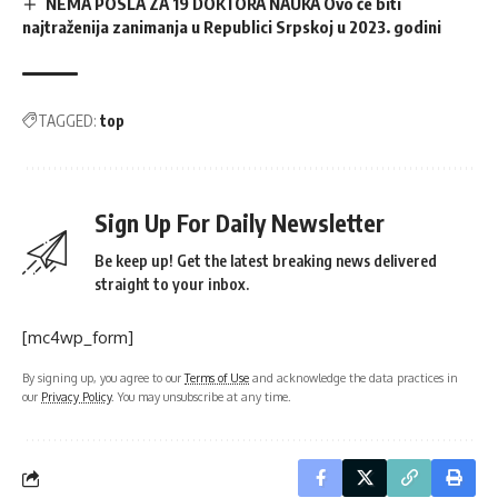
NEMA POSLA ZA 19 DOKTORA NAUKA Ovo će biti
najtraženija zanimanja u Republici Srpskoj u 2023. godini
TAGGED:
top
Sign Up For Daily Newsletter
Be keep up! Get the latest breaking news delivered
straight to your inbox.
[mc4wp_form]
By signing up, you agree to our
Terms of Use
and acknowledge the data practices in
our
Privacy Policy
. You may unsubscribe at any time.