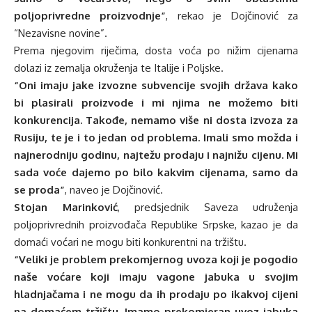
poljoprivredne proizvodnje”
, rekao je Dojčinović za
“Nezavisne novine”.
Prema njegovim riječima, dosta voća po nižim cijenama
dolazi iz zemalja okruženja te Italije i Poljske.
“Oni imaju jake izvozne subvencije svojih država kako
bi plasirali proizvode i mi njima ne možemo biti
konkurencija. Takođe, nemamo više ni dosta izvoza za
Rusiju, te je i to jedan od problema. Imali smo možda i
najnerodniju godinu, najtežu prodaju i najnižu cijenu. Mi
sada voće dajemo po bilo kakvim cijenama, samo da
se proda”
, naveo je Dojčinović.
Stojan Marinković
, predsjednik Saveza udruženja
poljoprivrednih proizvođača Republike Srpske, kazao je da
domaći voćari ne mogu biti konkurentni na tržištu.
“Veliki je problem prekomjernog uvoza koji je pogodio
naše voćare koji imaju vagone jabuka u svojim
hladnjačama i ne mogu da ih prodaju po ikakvoj cijeni
na domaćem tržištu. Imamo prekomjeran uvoz jabuka