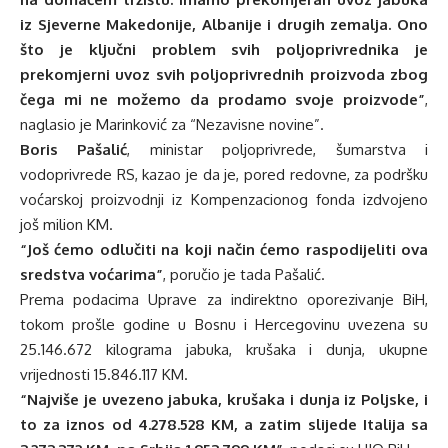
iz Sjeverne Makedonije, Albanije i drugih zemalja. Ono
što je ključni problem svih poljoprivrednika je
prekomjerni uvoz svih poljoprivrednih proizvoda zbog
čega mi ne možemo da prodamo svoje proizvode”
,
naglasio je Marinković za “Nezavisne novine”.
Boris Pašalić
, ministar poljoprivrede, šumarstva i
vodoprivrede RS, kazao je da je, pored redovne, za podršku
voćarskoj proizvodnji iz Kompenzacionog fonda izdvojeno
još milion KM.
“Još ćemo odlučiti na koji način ćemo raspodijeliti ova
sredstva voćarima”
, poručio je tada Pašalić.
Prema podacima Uprave za indirektno oporezivanje BiH,
tokom prošle godine u Bosnu i Hercegovinu uvezena su
25.146.672 kilograma jabuka, krušaka i dunja, ukupne
vrijednosti 15.846.117 KM.
“Najviše je uvezeno jabuka, krušaka i dunja iz Poljske, i
to za iznos od 4.278.528 KM, a zatim slijede Italija sa