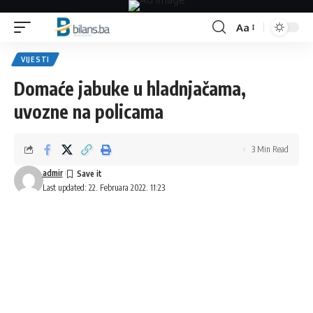
Aa
Font
Resizer
VIJESTI
Domaće jabuke u hladnjačama,
uvozne na policama
3 Min Read
admir
Last updated: 22. Februara 2022. 11:23