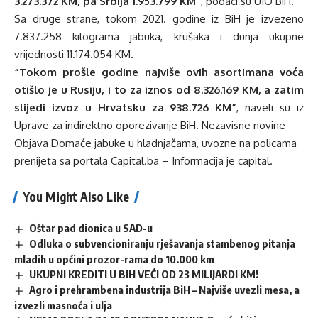
3.273.372 KM, pa Srbija 1.953.799 KM”
, podaci su UIO BiH.
Sa druge strane, tokom 2021. godine iz BiH je izvezeno
7.837.258 kilograma jabuka, krušaka i dunja ukupne
vrijednosti 11.174.054 KM.
“Tokom prošle godine najviše ovih asortimana voća
otišlo je u Rusiju, i to za iznos od 8.326.169 KM, a zatim
slijedi izvoz u Hrvatsku za 938.726 KM”
, naveli su iz
Uprave za indirektno oporezivanje BiH. Nezavisne novine
Objava
Domaće jabuke u hladnjačama, uvozne na policama
prenijeta sa portala
Capital.ba – Informacija je capital
.
You Might Also Like
Oštar pad dionica u SAD-u
Odluka o subvencioniranju rješavanja stambenog pitanja
mladih u općini prozor-rama do 10.000 km
UKUPNI KREDITI U BIH VEĆI OD 23 MILIJARDI KM!
Agro i prehrambena industrija BiH – Najviše uvezli mesa, a
izvezli masnoća i ulja