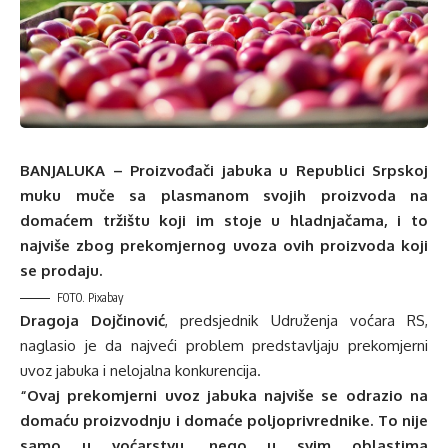
BANJALUKA – Proizvođači jabuka u Republici Srpskoj
muku muče sa plasmanom svojih proizvoda na
domaćem tržištu koji im stoje u hladnjačama, i to
najviše zbog prekomjernog uvoza ovih proizvoda koji
se prodaju.
FOTO. Pixabay
Dragoja Dojčinović
, predsjednik Udruženja voćara RS,
naglasio je da najveći problem predstavljaju prekomjerni
uvoz jabuka i nelojalna konkurencija.
“Ovaj prekomjerni uvoz jabuka najviše se odrazio na
domaću proizvodnju i domaće poljoprivrednike. To nije
samo u voćarstvu, nego u svim oblastima