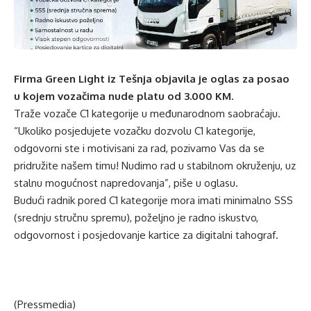
Firma Green Light iz Tešnja objavila je oglas za posao
u kojem vozačima nude platu od 3.000 KM.
Traže vozače C1 kategorije u međunarodnom saobraćaju.
“Ukoliko posjedujete vozačku dozvolu C1 kategorije,
odgovorni ste i motivisani za rad, pozivamo Vas da se
pridružite našem timu! Nudimo rad u stabilnom okruženju, uz
stalnu mogućnost napredovanja”, piše u oglasu.
Budući radnik pored C1 kategorije mora imati minimalno SSS
(srednju stručnu spremu), poželjno je radno iskustvo,
odgovornost i posjedovanje kartice za digitalni tahograf.
(Pressmedia)