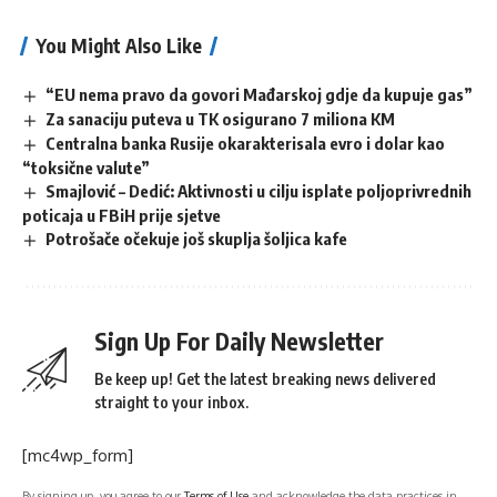
You Might Also Like
“EU nema pravo da govori Mađarskoj gdje da kupuje gas”
Za sanaciju puteva u TK osigurano 7 miliona KM
Centralna banka Rusije okarakterisala evro i dolar kao
“toksične valute”
Smajlović – Dedić: Aktivnosti u cilju isplate poljoprivrednih
poticaja u FBiH prije sjetve
Potrošače očekuje još skuplja šoljica kafe
Sign Up For Daily Newsletter
Be keep up! Get the latest breaking news delivered
straight to your inbox.
[mc4wp_form]
By signing up, you agree to our
Terms of Use
and acknowledge the data practices in