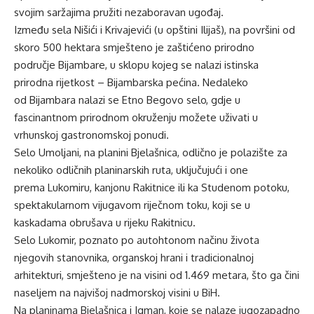
svojim saržajima pružiti nezaboravan ugođaj.
Između sela Nišići i Krivajevići (u opštini Ilijaš), na površini od
skoro 500 hektara smješteno je zaštićeno prirodno
područje
Bijambare
, u sklopu kojeg se nalazi istinska
prirodna rijetkost – Bijambarska pećina. Nedaleko
od
Bijambara
nalazi se
Etno Begovo selo
, gdje u
fascinantnom prirodnom okruženju možete uživati u
vrhunskoj gastronomskoj ponudi.
Selo
Umoljani
, na planini
Bjelašnica
, odlično je polazište za
nekoliko odličnih planinarskih ruta, uključujući i one
prema
Lukomiru
, kanjonu Rakitnice ili ka Studenom potoku,
spektakularnom vijugavom riječnom toku, koji se u
kaskadama obrušava u rijeku Rakitnicu.
Selo
Lukomir
, poznato po autohtonom načinu života
njegovih stanovnika, organskoj hrani i tradicionalnoj
arhitekturi, smješteno je na visini od 1.469 metara, što ga čini
naseljem na najvišoj nadmorskoj visini u BiH.
Na planinama
Bjelašnica
i
Igman
, koje se nalaze jugozapadno