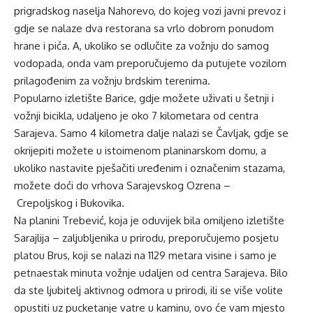
prigradskog naselja
Nahorevo
, do kojeg vozi javni prevoz i
gdje se nalaze dva restorana sa vrlo dobrom ponudom
hrane i pića. A, ukoliko se odlučite za vožnju do samog
vodopada, onda vam preporučujemo da putujete vozilom
prilagođenim za vožnju brdskim terenima.
Popularno izletište
Barice
, gdje možete uživati u šetnji i
vožnji bicikla, udaljeno je oko 7 kilometara od centra
Sarajeva. Samo 4 kilometra dalje nalazi se
Čavljak
, gdje se
okrijepiti možete u istoimenom planinarskom domu, a
ukoliko nastavite pješačiti uređenim i označenim stazama,
možete doći do vrhova
Sarajevskog Ozrena
–
Crepoljskog
i
Bukovika
.
Na planini Trebević, koja je oduvijek bila omiljeno izletište
Sarajlija – zaljubljenika u prirodu, preporučujemo posjetu
platou Brus, koji se nalazi na 1129 metara visine i samo je
petnaestak minuta vožnje udaljen od centra Sarajeva. Bilo
da ste ljubitelj aktivnog odmora u prirodi, ili se više volite
opustiti uz pucketanje vatre u kaminu, ovo će vam mjesto