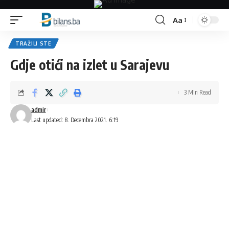
Aa
Font
Resizer
TRAŽILI STE
Gdje otići na izlet u Sarajevu
3 Min Read
admir
Last updated: 8. Decembra 2021. 6:19