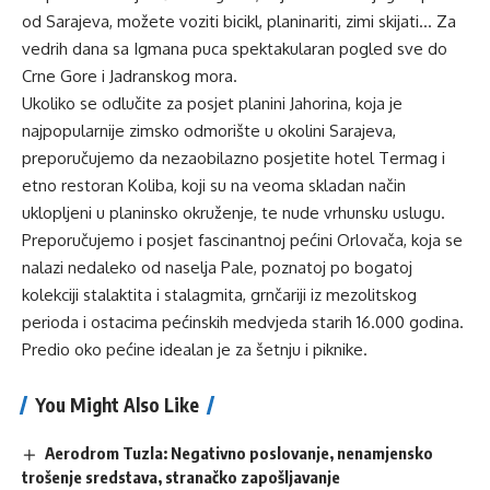
od Sarajeva, možete voziti bicikl, planinariti, zimi skijati… Za
vedrih dana sa
Igmana
puca spektakularan pogled sve do
Crne Gore i Jadranskog mora.
Ukoliko se odlučite za posjet planini
Jahorina
, koja je
najpopularnije zimsko odmorište u okolini Sarajeva,
preporučujemo da nezaobilazno posjetite hotel Termag i
etno restoran Koliba, koji su na veoma skladan način
uklopljeni u planinsko okruženje, te nude vrhunsku uslugu.
Preporučujemo i posjet fascinantnoj pećini
Orlovača
, koja se
nalazi nedaleko od naselja Pale, poznatoj po bogatoj
kolekciji stalaktita i stalagmita, grnčariji iz mezolitskog
perioda i ostacima pećinskih medvjeda starih 16.000 godina.
Predio oko pećine idealan je za šetnju i piknike.
You Might Also Like
Aerodrom Tuzla: Negativno poslovanje, nenamjensko
trošenje sredstava, stranačko zapošljavanje