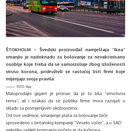
ŠTOKHOLM – Švedski proizvođač namještaja “Ikea”
smanjio je nadoknadu za bolovanje za nevakcinisano
osoblje koje treba da se samoizoluje zbog izloženosti
virusu korona, pridruživši se rastućoj listi firmi koje
mijenjaju svoja pravila.
FOTO: Ikea
Maloprodajni gigant je priznao da je to bila “emotivna
tema”, ali i istakao da se politika firme mora razvijati u
skladu sa promjenljivim okolnostima.
Od ove sedmice, smanjenje plata za bolovanje biće
sprovedeno u britanskoj kompaniji “Veseks voter”, a u SAD
nekoliko velikih kompanija počelo je da kažnjava