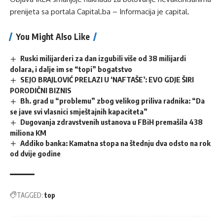
prenijeta sa portala
Capital.ba – Informacija je capital
.
You Might Also Like
Ruski milijarderi za dan izgubili više od 38 milijardi
dolara, i dalje im se “topi” bogatstvo
SEJO BRAJLOVIĆ PRELAZI U ‘NAFTAŠE’: EVO GDJE ŠIRI
PORODIČNI BIZNIS
Bh. grad u “problemu” zbog velikog priliva radnika: “Da
se jave svi vlasnici smještajnih kapaciteta”
Dugovanja zdravstvenih ustanova u FBiH premašila 438
miliona KM
Addiko banka: Kamatna stopa na štednju dva odsto na rok
od dvije godine
TAGGED:
top