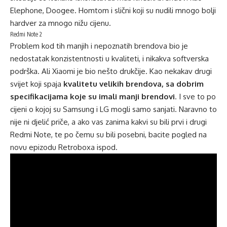
Elephone, Doogee. Homtom i slični koji su nudili mnogo bolji
hardver za mnogo nižu cijenu.
Redmi Note 2
Problem kod tih manjih i nepoznatih brendova bio je
nedostatak konzistentnosti u kvaliteti, i nikakva softverska
podrška. Ali Xiaomi je bio nešto drukčije. Kao nekakav drugi
svijet koji spaja
kvalitetu velikih brendova, sa dobrim
specifikacijama koje su imali manji brendovi
. I sve to po
cijeni o kojoj su Samsung i LG mogli samo sanjati. Naravno to
nije ni djelić priče, a ako vas zanima kakvi su bili prvi i drugi
Redmi Note, te po čemu su bili posebni, bacite pogled na
novu epizodu Retroboxa ispod.