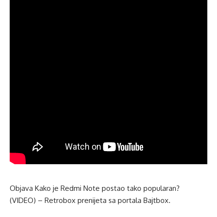
Objava
Kako je Redmi Note postao tako popularan?
(VIDEO) – Retrobox
prenijeta sa portala
Bajtbox
.