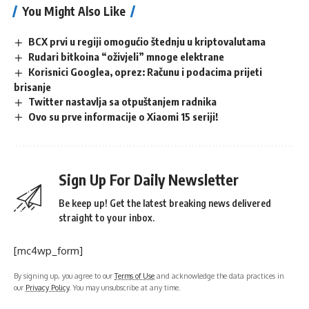
You Might Also Like
BCX prvi u regiji omogućio štednju u kriptovalutama
Rudari bitkoina “oživjeli” mnoge elektrane
Korisnici Googlea, oprez: Računu i podacima prijeti
brisanje
Twitter nastavlja sa otpuštanjem radnika
Ovo su prve informacije o Xiaomi 15 seriji!
Sign Up For Daily Newsletter
Be keep up! Get the latest breaking news delivered
straight to your inbox.
[mc4wp_form]
By signing up, you agree to our
Terms of Use
and acknowledge the data practices in
our
Privacy Policy
. You may unsubscribe at any time.