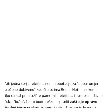
Niti jedna serija telefona nema reputaciju za “dobar omjer
uloženo dobiveno” kao što to ima Redmi Note. I nekome
tko casual prati tržište pametnih telefona, ili se tek nedavno
“uključio/la”, često bude teško objasniti
zašto je upravo
Redmi Note stekao tu reputaciju
. Srećom tu je uvijek