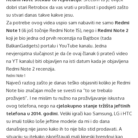
dobri stari Retrobox da vas vrati u prošlost i podsjeti zašto
su stvari danas takve kakve jesu.
Za potrebe ovog videa uspio sam nabaviti ne samo
Redmi
Note 1
(ili još točnije Redmi Note 1S), nego i
Redmi Note 2
koji je bio jedna od
prvih recenzija na Bajtbox (tada
BalkanGadgets) portalu
i YouTube kanalu. Jedna
nevjerojatna slučajnost je da će ovaj članak (i prateći video
na YT kanalu) biti objavljen na isti datum kada je objavljena
Redmi Note 2 recenzija.
Redmi Note 1
Najveći razlog zašto je danas teško objasniti koliko je Redmi
Note bio značajan može se svesti na “to se trebalo
proživjeti”. I ne mislim tu nužno na proživljavanje iskustva
ovog telefona, nego na
cjelokupno stanje tržišta jeftinih
telefona u 2014. godini
. Veliki igrači kao Samsung, LG i HTC
su imali toliko loše jeftine modele da mi i do dana
današnjeg nije jasno kako ih to nije bilo stid prodavati. A
situaciju su itekako iskorištavali mali kineski brendovi kao