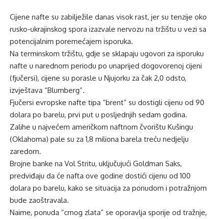
Cijene nafte su zabilježile danas visok rast, jer su tenzije oko
rusko-ukrajinskog spora izazvale nervozu na tržištu u vezi sa
potencijalnim poremećajem isporuka.
Na terminskom tržištu, gdje se sklapaju ugovori za isporuku
nafte u narednom periodu po unaprijed dogovorenoj cijeni
(fjučersi), cijene su porasle u Njujorku za čak 2,0 odsto,
izvještava “Blumberg”.
Fjučersi evropske nafte tipa “brent” su dostigli cijenu od 90
dolara po barelu, prvi put u posljednjih sedam godina.
Zalihe u najvećem američkom naftnom čvorištu Kušingu
(Oklahoma) pale su za 1,8 miliona barela treću nedjelju
zaredom.
Brojne banke na Vol Stritu, uključujući Goldman Saks,
predviđaju da će nafta ove godine dostići cijenu od 100
dolara po barelu, kako se situacija za ponudom i potražnjom
bude zaoštravala.
Naime, ponuda “crnog zlata” se oporavlja sporije od tražnje,