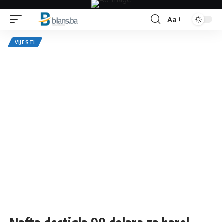
Aa
Font
Resizer
VIJESTI