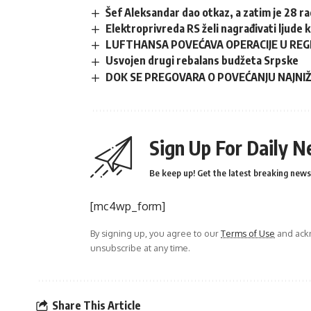
Šef Aleksandar dao otkaz, a zatim je 28 ra
Elektroprivreda RS želi nagrađivati ljude ko
LUFTHANSA POVEĆAVA OPERACIJE U REGIJI
Usvojen drugi rebalans budžeta Srpske
DOK SE PREGOVARA O POVEĆANJU NAJNIŽE 
Sign Up For Daily N
Be keep up! Get the latest breaking news 
[mc4wp_form]
By signing up, you agree to our
Terms of Use
and ackn
unsubscribe at any time.
Share This Article