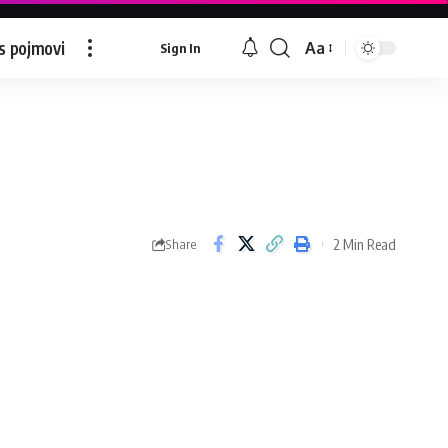
s pojmovi
Aa
Sign In
Font
Resizer
2 Min Read
Share