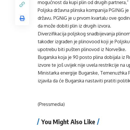
mogućnost da kupi plin od drugih partnera,” 
Poljska državna plinska kompanija PGINiG je
državu. PGNiG je u prvom kvartalu ove godine
da može dobiti plin iz drugih izvora.
Diverzifikacija poljskog snadbijevanja plinom
također izgrađen je plinovood koji je Poljs
upotrebu biti pušten plinovod iz Norveške.
Bugarska koja je 90 posto plina dobijala iz 
izvore te još uvijek nije uvela restrikcije na 
Ministarka energije Bugarske, Temenuzhka Pe
izjavila da će Bugarska nastaviti pratiti poli
(Pressmedia)
You Might Also Like