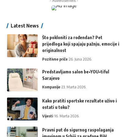
- Advertisement -
Latest News
Što pokloniti za rođendan? Pet
prijedloga koji spajaju pažnju, emocije i
originalnost
Pozitivne priče
26. Juna 2026.
Predstavljamo salon be•YOU•tiful
Sarajevo
Kompanije
23. Marta 2026.
Kako pratiti sportske rezultate uživo i
ostati u toku?
Vijesti
16. Marta 2026.
Pravni put do sigurnog raspolaganja
imovinom u Srbiji za građane BiH