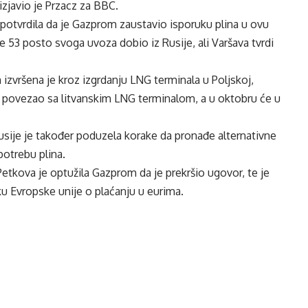
izjavio je Przacz za BBC.
 potvrdila da je Gazprom zaustavio isporuku plina u ovu
 53 posto svoga uvoza dobio iz Rusije, ali Varšava tvrdi
 izvršena je kroz izgrdanju LNG terminala u Poljskoj,
ku povezao sa litvanskim LNG terminalom, a u oktobru će u
Rusije je također poduzela korake da pronađe alternativne
upotrebu plina.
tkova je optužila Gazprom da je prekršio ugovor, te je
tiku Evropske unije o plaćanju u eurima.