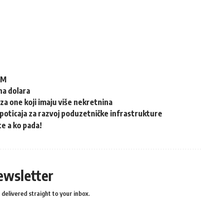
KM
na dolara
 one koji imaju više nekretnina
 poticaja za razvoj poduzetničke infrastrukture
te a ko pada!
ewsletter
delivered straight to your inbox.