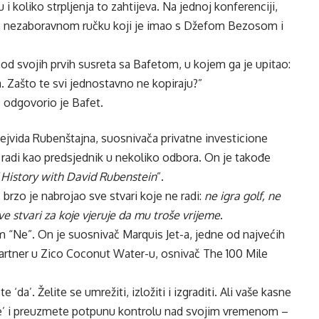
i koliko strpljenja to zahtijeva. Na jednoj konferenciji,
 o nezaboravnom ručku koji je imao s Džefom Bezosom i
od svojih prvih susreta sa Bafetom, u kojem ga je upitao:
a. Zašto te svi jednostavno ne kopiraju?”
– odgovorio je Bafet.
Dejvida Rubenštajna, suosnivača privatne investicione
i radi kao predsjednik u nekoliko odbora. On je takođe
“
History with David Rubenstein
”.
brzo je nabrojao sve stvari koje ne radi:
ne igra golf, ne
ve stvari za koje vjeruje da mu troše vrijeme
.
om “Ne”. On je suosnivač Marquis Jet-a, jedne od najvećih
 partner u Zico Coconut Water-u, osnivač The 100 Mile
‘da’. Želite se umrežiti, izložiti i izgraditi. Ali vaše kasne
‘ne’ i preuzmete potpunu kontrolu nad svojim vremenom –