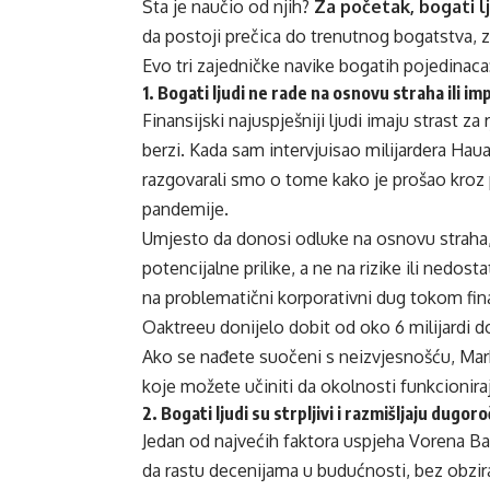
Šta je naučio od njih?
Za početak, bogati lj
da postoji prečica do trenutnog bogatstva, z
Evo tri zajedničke navike bogatih pojedinaca
1. Bogati ljudi ne rade na osnovu straha ili im
Finansijski najuspješniji ljudi imaju strast 
berzi. Kada sam intervjuisao milijardera H
razgovarali smo o tome kako je prošao kroz p
pandemije.
Umjesto da donosi odluke na osnovu straha, 
potencijalne prilike, a ne na rizike ili nedos
na problematični korporativni dug tokom fina
Oaktreeu donijelo dobit od oko 6 milijardi do
Ako se nađete suočeni s neizvjesnošću, Mark
koje možete učiniti da okolnosti funkcioniraj
2. Bogati ljudi su strpljivi i razmišljaju dugor
Jedan od najvećih faktora uspjeha Vorena Baf
da rastu decenijama u budućnosti, bez obzir