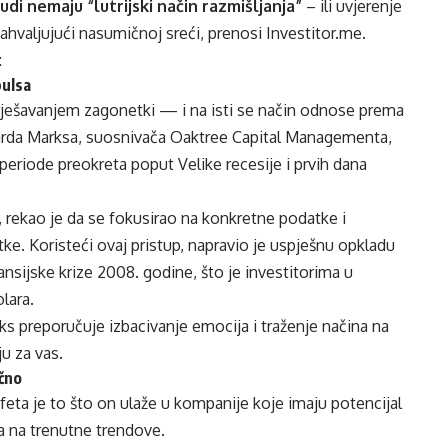
udi nemaju “lutrijski način razmišljanja”
– ili uvjerenje
ahvaljujući nasumičnoj sreći, prenosi Investitor.me.
:
pulsa
za rješavanjem zagonetki — i na isti se način odnose prema
auarda Marksa, suosnivača Oaktree Capital Managementa,
eriode preokreta poput Velike recesije i prvih dana
rekao je da se fokusirao na konkretne podatke i
tatke. Koristeći ovaj pristup, napravio je uspješnu opkladu
nsijske krize 2008. godine, što je investitorima u
lara.
s preporučuje izbacivanje emocija i traženje načina na
u za vas.
očno
eta je to što on ulaže u kompanije koje imaju potencijal
a na trenutne trendove.