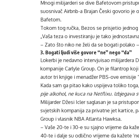
Mnogi milijarderi se dive Bafetovom pristupu 
suosnivač Airbnb-a Brajan Česki govorio je
Bafetom.
Tokom tog ručka, Bezos se prisjetio jednog 
„Vaša teza o investiranju je tako jednostavn
– Zato što niko ne želi da se bogati polako 
3. Bogati ljudi više govore “ne” nego “da”
Lokerbi je nedavno intervjuisao milijardera 
kompanije Carlyle Group. On je filantrop koj
autor tri knjige i menadžer PBS-ove emisije 
Kada sam ga pitao kako uspijeva toliko toga, 
pije alkohol, ne kuca na Netflixu. Izbjegava s
Milijarder Džesi Icler saglasan je sa pristup
svjetskih kompanija za privatne jet kartice,
Group i vlasnik NBA Atlanta Hawksa.
– Vaše 20-te i 30-e su sjajno vrijeme da kažete 
40-te i dalje su odlično vrijeme da kažete 