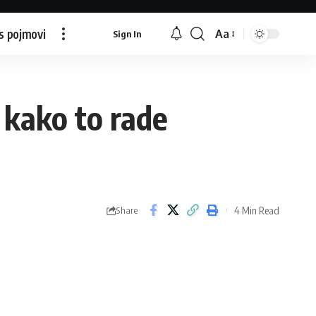
s pojmovi
Aa
Sign In
Font
Resizer
e kako to rade
4 Min Read
Share