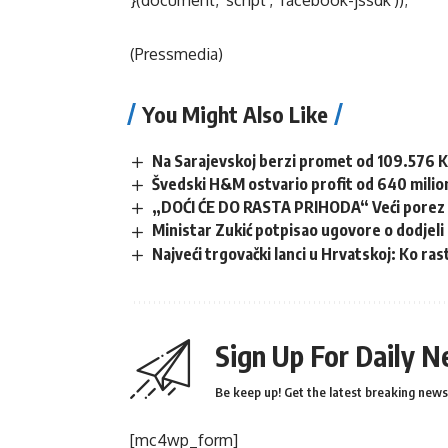
}(document, 'script', 'facebook-jssdk'));
(Pressmedia)
You Might Also Like
Na Sarajevskoj berzi promet od 109.576 
Švedski H&M ostvario profit od 640 milio
„DOĆI ĆE DO RASTA PRIHODA“ Veći porez za
Ministar Zukić potpisao ugovore o dodjeli
Najveći trgovački lanci u Hrvatskoj: Ko ras
Sign Up For Daily N
Be keep up! Get the latest breaking news 
[mc4wp_form]