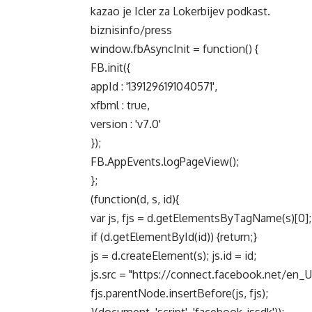
kazao je Icler za Lokerbijev podkast.
biznisinfo/press
window.fbAsyncInit = function() {
FB.init({
appId : '1391296191040571',
xfbml : true,
version : 'v7.0'
});
FB.AppEvents.logPageView();
};
(function(d, s, id){
var js, fjs = d.getElementsByTagName(s)[0];
if (d.getElementById(id)) {return;}
js = d.createElement(s); js.id = id;
js.src = "https://connect.facebook.net/en_U
fjs.parentNode.insertBefore(js, fjs);