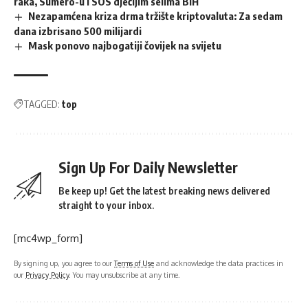
raka, Sumero-u i SOS dječijim selima BiH
Nezapamćena kriza drma tržište kriptovaluta: Za sedam
dana izbrisano 500 milijardi
Mask ponovo najbogatiji čovijek na svijetu
TAGGED:
top
Sign Up For Daily Newsletter
Be keep up! Get the latest breaking news delivered
straight to your inbox.
[mc4wp_form]
By signing up, you agree to our
Terms of Use
and acknowledge the data practices in
our
Privacy Policy
. You may unsubscribe at any time.