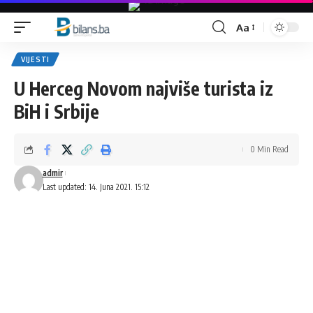
Aa
Font
Resizer
VIJESTI
U Herceg Novom najviše turista iz
BiH i Srbije
0 Min Read
admir
Last updated: 14. Juna 2021. 15:12