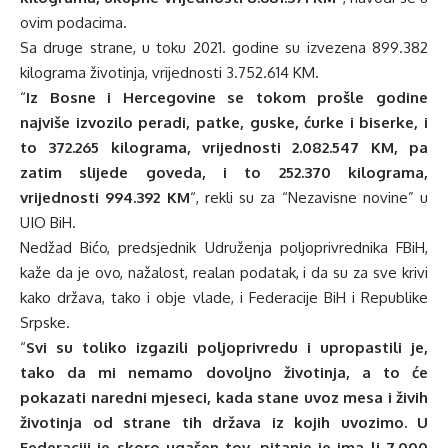
ovim podacima.
Sa druge strane, u toku 2021. godine su izvezena 899.382
kilograma životinja, vrijednosti 3.752.614 KM.
“
Iz Bosne i Hercegovine se tokom prošle godine
najviše izvozilo peradi, patke, guske, ćurke i biserke, i
to 372.265 kilograma, vrijednosti 2.082.547 KM, pa
zatim slijede goveda, i to 252.370 kilograma,
vrijednosti 994.392 KM
“, rekli su za “Nezavisne novine” u
UIO BiH.
Nedžad Bićo, predsjednik Udruženja poljoprivrednika FBiH,
kaže da je ovo, nažalost, realan podatak, i da su za sve krivi
kako država, tako i obje vlade, i Federacije BiH i Republike
Srpske.
“
Svi su toliko izgazili poljoprivredu i upropastili je,
tako da mi nemamo dovoljno životinja, a to će
pokazati naredni mjeseci, kada stane uvoz mesa i živih
životinja od strane tih država iz kojih uvozimo. U
Federaciji je skoro ugašen tov, pitanje je ima li 7.000