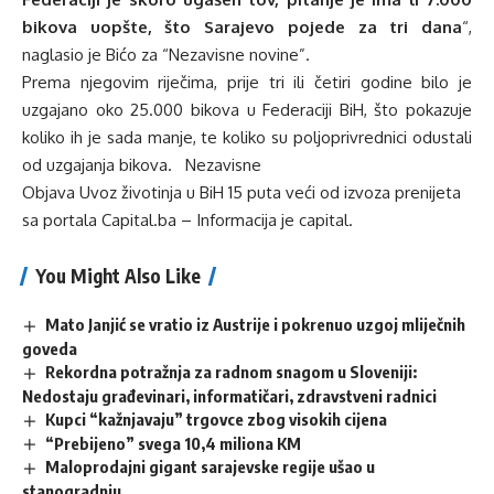
bikova uopšte, što Sarajevo pojede za tri dana
“,
naglasio je Bićo za “Nezavisne novine”.
Prema njegovim riječima, prije tri ili četiri godine bilo je
uzgajano oko 25.000 bikova u Federaciji BiH, što pokazuje
koliko ih je sada manje, te koliko su poljoprivrednici odustali
od uzgajanja bikova. Nezavisne
Objava
Uvoz životinja u BiH 15 puta veći od izvoza
prenijeta
sa portala
Capital.ba – Informacija je capital
.
You Might Also Like
Mato Janjić se vratio iz Austrije i pokrenuo uzgoj mliječnih
goveda
Rekordna potražnja za radnom snagom u Sloveniji:
Nedostaju građevinari, informatičari, zdravstveni radnici
Kupci “kažnjavaju” trgovce zbog visokih cijena
“Prebijeno” svega 10,4 miliona KM
Maloprodajni gigant sarajevske regije ušao u
stanogradnju