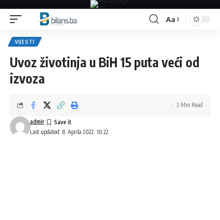
Aa
Font
Resizer
VIJESTI
Uvoz životinja u BiH 15 puta veći od
izvoza
2 Min Read
admir
Last updated: 8. Aprila 2022. 10:22