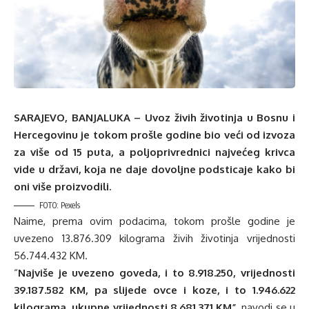
SARAJEVO, BANJALUKA – Uvoz živih životinja u Bosnu i
Hercegovinu je tokom prošle godine bio veći od izvoza
za više od 15 puta, a poljoprivrednici najvećeg krivca
vide u državi, koja ne daje dovoljne podsticaje kako bi
oni više proizvodili.
FOTO: Pexels
Naime, prema ovim podacima, tokom prošle godine je
uvezeno 13.876.309 kilograma živih životinja vrijednosti
56.744.432 KM.
“
Najviše je uvezeno goveda, i to 8.918.250, vrijednosti
39.187.582 KM, pa slijede ovce i koze, i to 1.946.622
kilograma, ukupne vrijednosti 8.681.371 KM”
, navodi se u