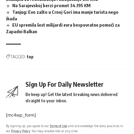
Na Sarajevskoj berzi promet 34.195 KM
Tanjug: Evo zašto u Crnoj Gori ima manje turista nego
ikada
EU spremila šest milijardi evra bespovratne pomoći za
Zapadni Balkan
TAGGED:
top
Sign Up For Daily Newsletter
Be keep up! Get the latest breaking news delivered
straight to your inbox.
[mc4wp_form]
By signing up, you agree to our
Terms of Use
and acknowledge the data practices in
our
Privacy Policy
. You may unsubscribe at any time.