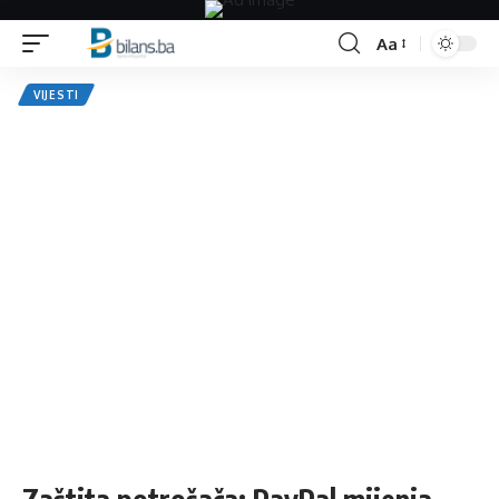
Aa
Font
Resizer
VIJESTI