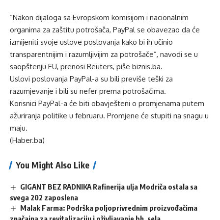
“Nakon dijaloga sa Evropskom komisijom i nacionalnim
organima za zaštitu potrošača, PayPal se obavezao da će
izmijeniti svoje uslove poslovanja kako bi ih učinio
transparentnijim i razumljivijim za potrošače”, navodi se u
saopštenju EU, prenosi Reuters, piše
biznis.ba
.
Uslovi poslovanja PayPal-a su bili previše teški za
razumjevanje i bili su nefer prema potrošačima.
Korisnici PayPal-a će biti obavješteni o promjenama putem
ažuriranja politike u februaru. Promjene će stupiti na snagu u
maju.
(Haber.ba)
You Might Also Like
GIGANT BEZ RADNIKA Rafinerija ulja Modriča ostala sa
svega 202 zaposlena
Malak Farma: Podrška poljoprivrednim proizvođačima
značajna za revitalizaciju i oživljavanje bh. sela