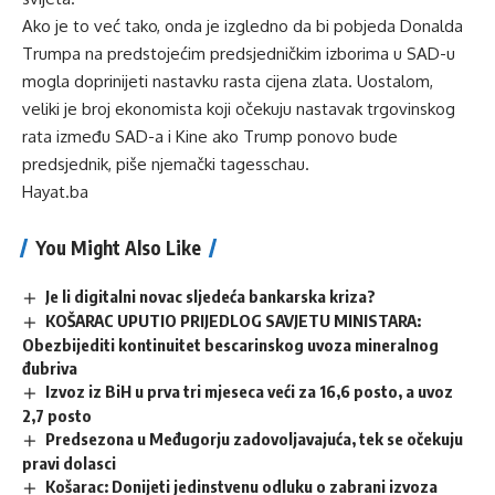
Ako je to već tako, onda je izgledno da bi pobjeda Donalda
Trumpa na predstojećim predsjedničkim izborima u SAD-u
mogla doprinijeti nastavku rasta cijena zlata. Uostalom,
veliki je broj ekonomista koji očekuju nastavak trgovinskog
rata između SAD-a i Kine ako Trump ponovo bude
predsjednik, piše njemački tagesschau.
Hayat.ba
You Might Also Like
Je li digitalni novac sljedeća bankarska kriza?
KOŠARAC UPUTIO PRIJEDLOG SAVJETU MINISTARA:
Obezbijediti kontinuitet bescarinskog uvoza mineralnog
đubriva
Izvoz iz BiH u prva tri mjeseca veći za 16,6 posto, a uvoz
2,7 posto
Predsezona u Međugorju zadovoljavajuća, tek se očekuju
pravi dolasci
Košarac: Donijeti jedinstvenu odluku o zabrani izvoza