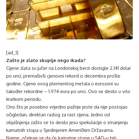
[ad_1]
Zašto je zlato skuplje nego ikada?
Cijene zlata su jučer na Londonskoj berzi dostigle 2.141 dolar
po unci, premašivši cjenovni rekord iz decembra prošle
godine. Cijene ovog plemenitog metala u eurozoni su
također rekordne – 1.974 eura po unci. Ovo se desilo u vrlo
kratkom periodu.
Ono što je posebno vrijedno pažnje jeste da nije postojao
očigledan, direktan razlog za rast cijena. Jedno od
objašnjenja zašto se to desilo jesu spekulacije o smanjenju
kamatnih stopa u Sjedinjenim Američkim Državama.
Naime, očekuje se da će kamatne stope u SAD-u biti