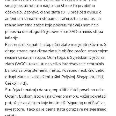
smanjene, ali ne tako naglo kao što se to prvobitno
očekivalo. Zapravo, cijene zlata su i u prošlosti ovisile o
američkim kamatnim stopama. Tačnije, to se odnosi na
realne kamatne stope koje podrazumijevaju nominalni
prinos na desetogodišnje obveznice SAD-a minus stopa
inflacije.
Rast realnih kamatnih stopa čini zlato manje atraktivnim. S
druge strane, rast cijena zlata je obično praćen smanjenjem
realnih kamatnih stopa. Osim toga, u Svjetskom vijeću za
zlato (WGC) ukazali su na veliko interesovanje centralnih
banaka za ovaj plemeniti metal. Posebno neobično veliki
otkupi zlata su zabilježeni u Kini, Poljskoj, Singapuru, Libiji,
Češkoj i Indiji.
Stručnjaci smatraju da su geopolitički rizici, posebno oni u
Ukrajini, Bliskom Istoku i na Crvenom moru, važni pokretači
potražnje za zlatom koje ima imidž “sigurnog utočišta” za
investitore. Tako da je cijena zlata odraz sve neizvjesnijeg
svijeta.